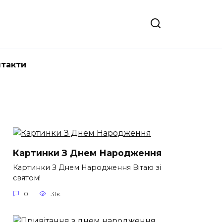
нтакти
Картинки З Днем Народження
Картинки З Днем Народження Вітаю зі
святом!
0
31к.