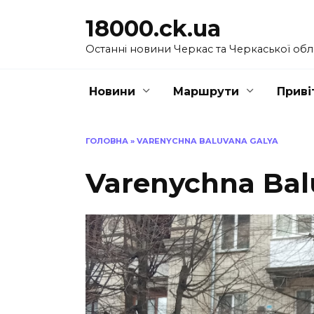
Перейти
18000.ck.ua
до
вмісту
Останні новини Черкас та Черкаської обл
Новини
Маршрути
Приві
ГОЛОВНА
»
VARENYCHNA BALUVANA GALYA
Varenychna Bal