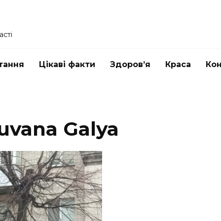
асті
тання
Цікаві факти
Здоров’я
Краса
Ко
uvana Galya