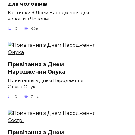
для чоловіків​
Картинки З Днем Народження для
чоловіків​ Чоловічі
0
9.5к.
Привітання з Днем
Народження Онука
Привітання з Днем Народження
Онука Онук –
0
7.4к.
Привітання з Днем