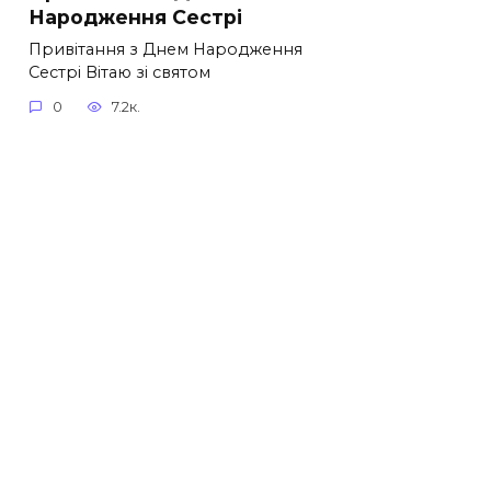
Народження Сестрі
Привітання з Днем Народження
Сестрі Вітаю зі святом
0
7.2к.