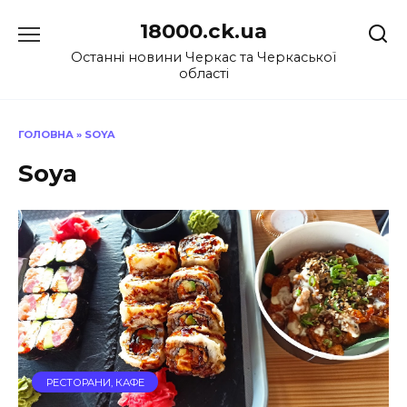
Перейти
18000.ck.ua
до
вмісту
Останні новини Черкас та Черкаської
області
ГОЛОВНА
»
SOYA
Soya
РЕСТОРАНИ, КАФЕ