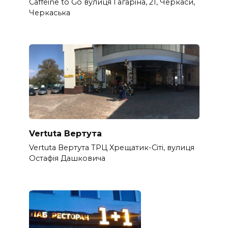
Caffeine to Go вулиця Гагаріна, 21, Черкаси,
Черкаська
Vertuta Вертута
Vertuta Вертута ТРЦ Хрещатик-Сіті, вулиця
Остафія Дашковича