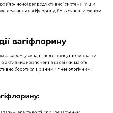
ов’я жіночої репродуктивної системи. У цій
застосування вагіфлорину, його склад, механізм
дії вагіфлорину
засобом, у складі якого присутні екстракти
ю активних компонентів ці свічки мають
ктивно боротися з різними гінекологічними
агіфлорину:
апальні властивості, сприяє загоєнню