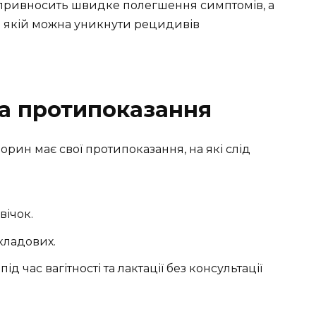
 привносить швидке полегшення симптомів, а
и якій можна уникнути рецидивів
та протипоказання
орин має свої протипоказання, на які слід
вічок.
кладових.
д час вагітності та лактації без консультації