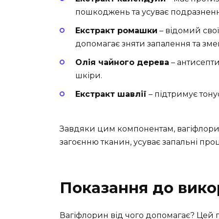
пошкоджень та усуває подразненн
Екстракт ромашки
– відомий сво
допомагає зняти запалення та зме
Олія чайного дерева
– антисепти
шкіри.
Екстракт шавлії
– підтримує тону
Завдяки цим компонентам, вагіфлори
загоєнню тканин, усуває запальні проц
Показання до вико
Вагіфлорин від чого допомагає? Цей