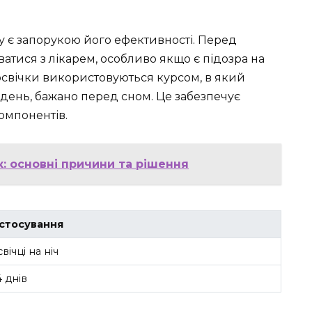
 є запорукою його ефективності. Перед
тися з лікарем, особливо якщо є підозра на
освічки використовуються курсом, в який
а день, бажано перед сном. Це забезпечує
омпонентів.
к: основні причини та рішення
астосування
вічці на ніч
4 днів