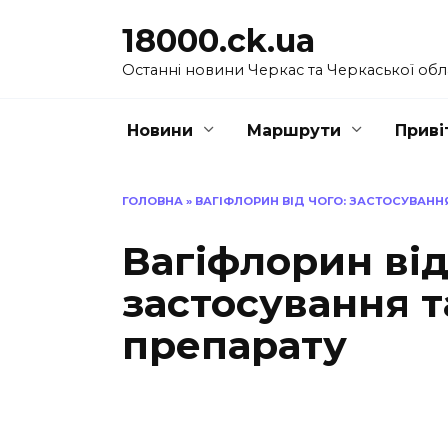
Перейти
18000.ck.ua
до
вмісту
Останні новини Черкас та Черкаської обл
Новини
Маршрути
Приві
ГОЛОВНА
»
ВАГІФЛОРИН ВІД ЧОГО: ЗАСТОСУВАНН
Вагіфлорин від
застосування т
препарату