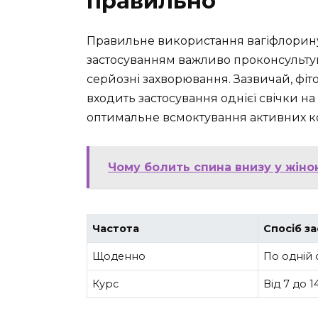
правильно
Правильне використання вагіфлорину
застосуванням важливо проконсультува
серйозні захворювання. Зазвичай, фіт
входить застосування однієї свічки н
оптимальне всмоктування активних к
Чому болить спина внизу у жіно
Частота
Спосіб з
Щоденно
По одній с
Курс
Від 7 до 1