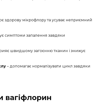
ює здорову мікрофлору та усуває неприємний
ує симптоми запалення завдяки
рияє швидшому загоєнню тканин і знижує
клу
– допомагає нормалізувати цикл завдяки
и вагіфлорин