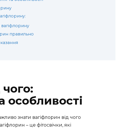
орину
агіфлорину:
 вагіфлорину
орин правильно
оказання
 чого:
а особливості
ажливо знати вагіфлорин від чого
агіфлорин – це фітосвічки, які