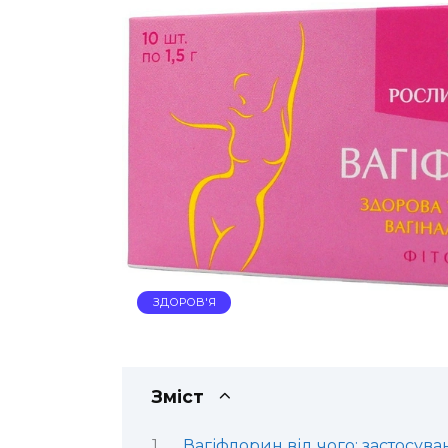
ЗДОРОВ'Я
Зміст
Вагіфлорин від чого: застосува