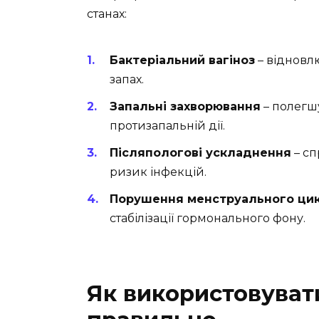
станах:
Бактеріальний вагіноз
– відновл
запах.
Запальні захворювання
– полегш
протизапальній дії.
Післяпологові ускладнення
– сп
ризик інфекцій.
Порушення менструального ци
стабілізації гормонального фону.
Як використовуват