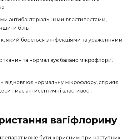
я.
їми антибактеріальними властивостями,
ншити біль.
к, який бореться з інфекціями та ураженнями
с тканин та нормалізує баланс мікрофлори.
н відновлює нормальну мікрофлору, сприяє
еси і має антисептичні властивості.
ристання вагіфлорину
 препарат може бути корисним при наступних