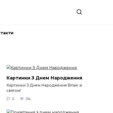
нтакти
Картинки З Днем Народження
Картинки З Днем Народження Вітаю зі
святом!
0
31к.