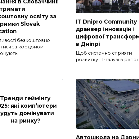
чання в Словаччині:
отримати
коштовну освіту за
IT Dnipro Community
тримки Slovak
драйвер інновацій і
cation
цифрової трансформ
ивості безкоштовно
в Дніпрі
атися за кордоном
Щоб системно сприяти
онують
розвитку ІТ-галузі в регіон
Тренди геймінгу
025: які комп’ютери
удуть домінувати
на ринку?
Автошкола на Дарни