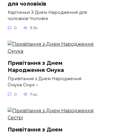
для чоловіків​
Картинки З Днем Народження для
чоловіків​ Чоловічі
0
9.5к.
Привітання з Днем
Народження Онука
Привітання з Днем Народження
Онука Онук –
0
7.4к.
Привітання з Днем