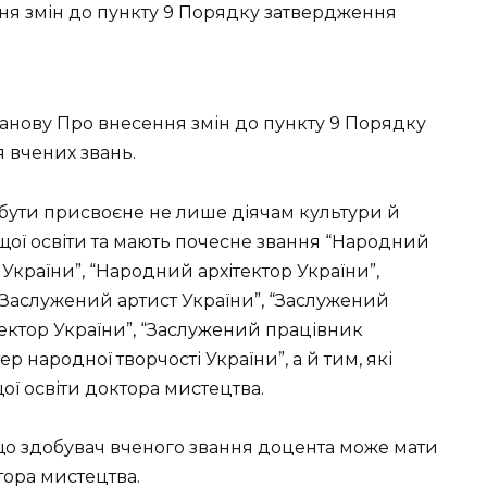
станову Про внесення змін до пункту 9 Порядку
 вчених звань.
бути присвоєне не лише діячам культури й
щої освіти та мають почесне звання “Народний
України”, “Народний архітектор України”,
“Заслужений артист України”, “Заслужений
ектор України”, “Заслужений працівник
р народної творчості України”, а й тим, які
ої освіти доктора мистецтва.
що здобувач вченого звання доцента може мати
тора мистецтва.