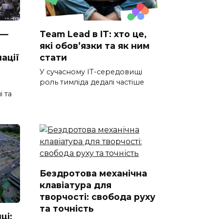
 —
Team Lead в IT: хто це,
які обов’язки та як ним
ації
стати
У сучасному IT-середовищі
роль тимліда дедалі частіше
і та
Бездротова механічна
клавіатура для
творчості: свобода руху
та точність
ці: