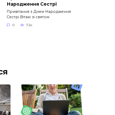
Народження Сестрі
Привітання з Днем Народження
Сестрі Вітаю зі святом
0
7.2к.
ся