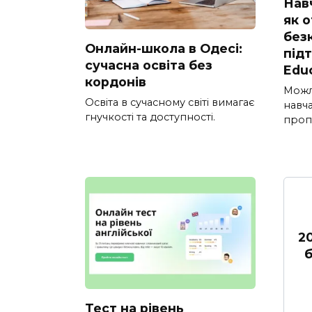
Нав
як 
без
Онлайн-школа в Одесі:
під
сучасна освіта без
Edu
кордонів
Можл
Освіта в сучасному світі вимагає
навч
гнучкості та доступності.
проп
2
б
Тест на рівень