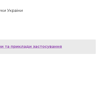
ауки України
ви та приклади застосування