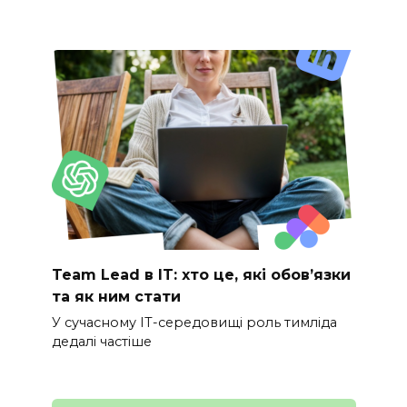
Team Lead в IT: хто це, які обов’язки
та як ним стати
У сучасному IT-середовищі роль тимліда
дедалі частіше