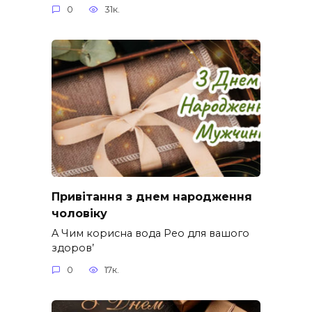
0
31к.
Привітання з днем народження
чоловіку
A Чим корисна вода Рео для вашого
здоров’
0
17к.