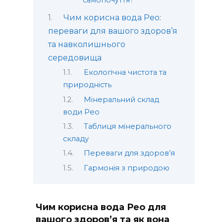
самопочуття?
Чим корисна вода Рео:
переваги для вашого здоров’я
та навколишнього
середовища
Екологічна чистота та
природність
Мінеральний склад
води Рео
Таблиця мінерального
складу
Переваги для здоров’я
Гармонія з природою
Чим корисна вода Рео для
вашого здоров’я та як вона