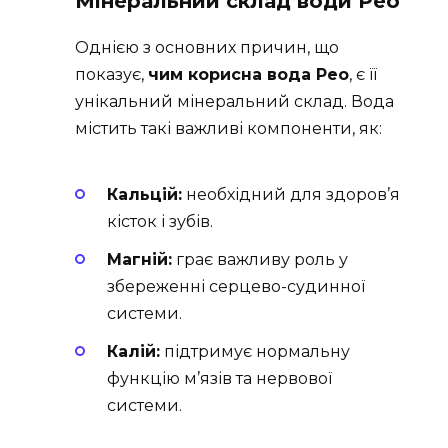
Мінеральний склад води Рео
Однією з основних причин, що
показує,
чим корисна вода Рео
, є її
унікальний мінеральний склад. Вода
містить такі важливі компоненти, як:
Кальцій:
необхідний для здоров’я
кісток і зубів.
Магній:
грає важливу роль у
збереженні серцево-судинної
системи.
Калій:
підтримує нормальну
функцію м’язів та нервової
системи.