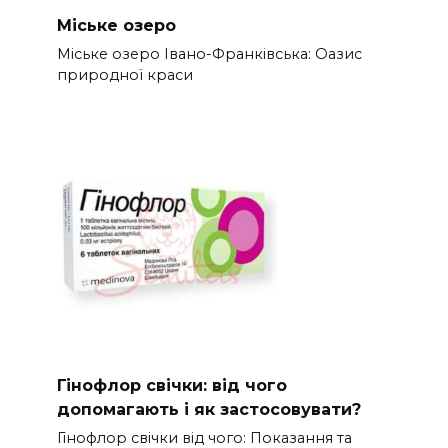
Міське озеро
Міське озеро Івано-Франківська: Оазис
природної краси
Гінофлор свічки: від чого
допомагають і як застосовувати?
Гінофлор свічки від чого: Показання та