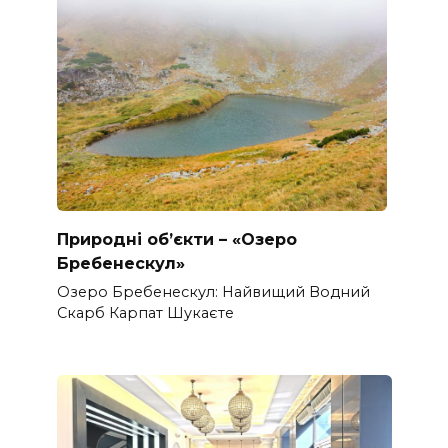
Природні об’єкти – «Озеро
Бребенескул»
Озеро Бребенескул: Найвищий Водний
Скарб Карпат Шукаєте