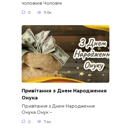
чоловіків​ Чоловічі
0
9.6к.
Привітання з Днем Народження
Онука
Привітання з Днем Народження
Онука Онук –
0
7.4к.