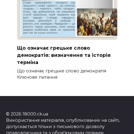
Що означає грецьке слово
демократія: визначення та історія
терміна
Що означає грецьке слово демократія
Ключове питання
© 2026 18000.ck.ua
Використання матеріалів, опублікованих на сайті,
допускається тільки з письмового дозволу
правовласника та з обов'язковим прямим