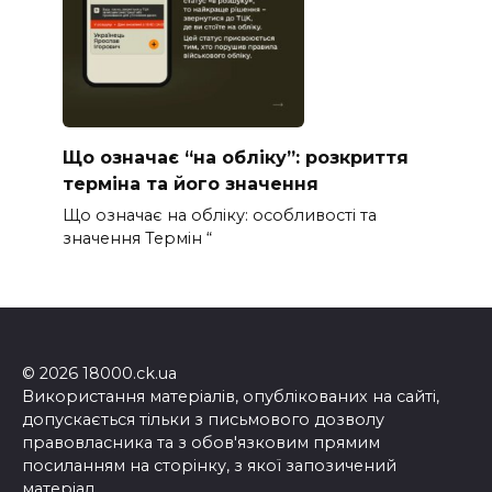
Що означає “на обліку”: розкриття
терміна та його значення
Що означає на обліку: особливості та
значення Термін “
© 2026 18000.ck.ua
Використання матеріалів, опублікованих на сайті,
допускається тільки з письмового дозволу
правовласника та з обов'язковим прямим
посиланням на сторінку, з якої запозичений
матеріал.