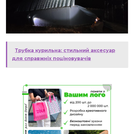
Трубка курильна: стильний аксесуар
для справжніх поціновувачів