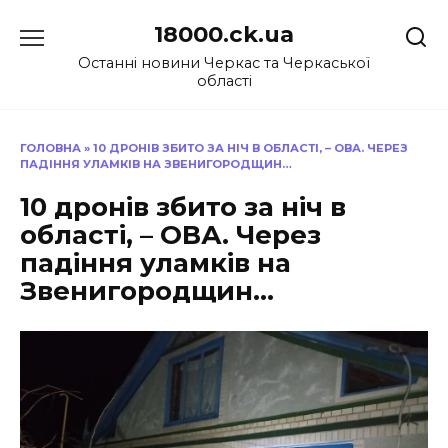
Перейти
18000.ck.ua
до
вмісту
Останні новини Черкас та Черкаської
області
ГОЛОВНА
»
10 ДРОНІВ ЗБИТО ЗА НІЧ В ОБЛАСТІ, – ОВА. ЧЕРЕЗ
ПАДІННЯ УЛАМКІВ НА ЗВЕНИГОРОДЩИН…
10 дронів збито за ніч в
області, – ОВА. Через
падіння уламків на
Звенигородщин…