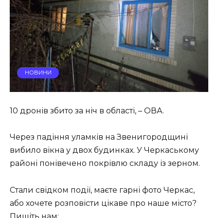
НОВИНИ
10 дронів збито за ніч в області, – ОВА.
Через падіння уламків на Звенигородщині
вибило вікна у двох будинках. У Черкаському
районі понівечено покрівлю складу із зерном.
Стали свідком події, маєте гарні фото Черкас,
або хочете розповісти цікаве про наше місто?
Пишіть нам: