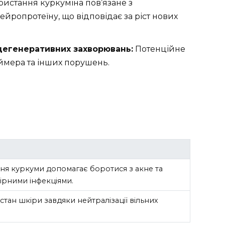
истання куркуміна пов’язане з
йропротеїну, що відповідає за ріст нових
егенеративних захворювань:
Потенційне
ймера та інших порушень.
ня куркуми допомагає боротися з акне та
ірними інфекціями.
тан шкіри завдяки нейтралізації вільних