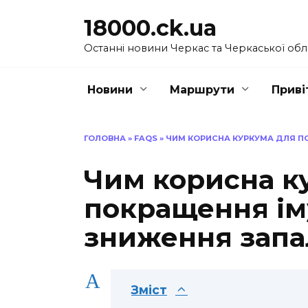
Перейти
18000.ck.ua
до
вмісту
Останні новини Черкас та Черкаської обл
Новини
Маршрути
Приві
ГОЛОВНА
»
FAQS
»
ЧИМ КОРИСНА КУРКУМА ДЛЯ ПО
Чим корисна к
покращення іму
зниження запа
A
Зміст