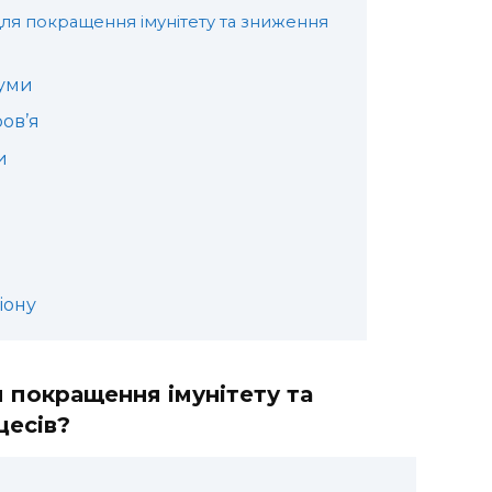
ля покращення імунітету та зниження
куми
ов’я
и
іону
 покращення імунітету та
цесів?