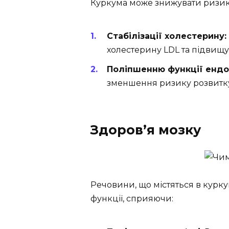
Куркума може знижувати ризик
Стабілізації холестерину:
холестерину LDL та підвищу
Поліпшенню функції ендо
зменшення ризику розвитку а
Здоров’я мозку
Речовини, що містяться в курку
функції, сприяючи: