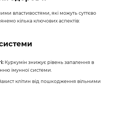
ими властивостями, які можуть суттєво
янемо кілька ключових аспектів:
 системи
і:
Куркумін знижує рівень запалення в
енню імунної системи.
ахист клітин від пошкодження вільними