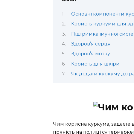
Основні компоненти ку
Користь куркуми для зд
Підтримка імунної сист
Здоров’я серця
Здоров’я мозку
Користь для шкіри
Як додати куркуму до р
Чим корисна куркума, задаєте в
пряність на полиці супермарк