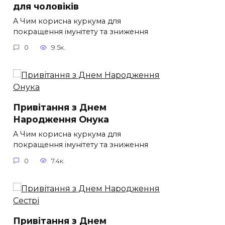
для чоловіків​
A Чим корисна куркума для
покращення імунітету та зниження
0
9.5к.
Привітання з Днем
Народження Онука
A Чим корисна куркума для
покращення імунітету та зниження
0
7.4к.
Привітання з Днем