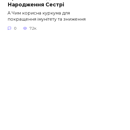
Народження Сестрі
A Чим корисна куркума для
покращення імунітету та зниження
0
7.2к.