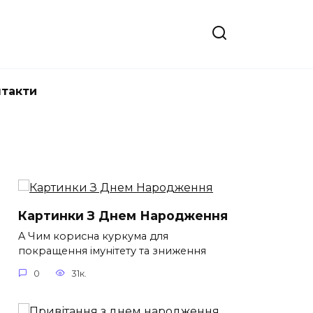
нтакти
Картинки З Днем Народження
A Чим корисна куркума для
покращення імунітету та зниження
0
31к.