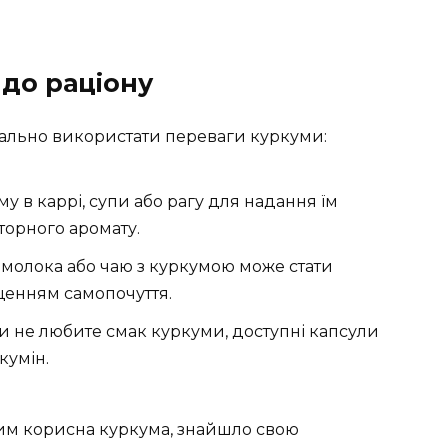
 до раціону
мально використати переваги куркуми:
 в каррі, супи або рагу для надання їм
торного аромату.
 молока або чаю з куркумою може стати
енням самопочуття.
 не любите смак куркуми, доступні капсули
кумін.
чим корисна куркума, знайшло свою