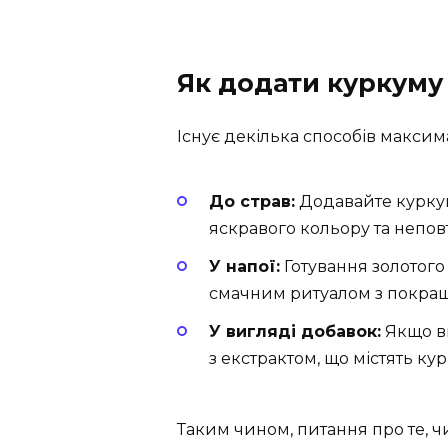
Як додати куркуму
Існує декілька способів макси
До страв:
Додавайте куркуму
яскравого кольору та непов
У напої:
Готування золотого
смачним ритуалом з покращ
У вигляді добавок:
Якщо ви
з екстрактом, що містять кур
Таким чином, питання про те, 