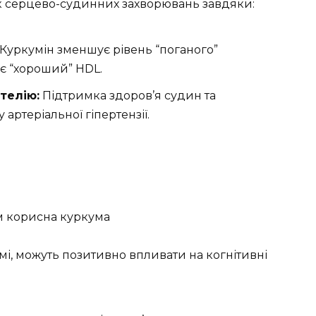
 серцево-судинних захворювань завдяки:
Куркумін зменшує рівень “поганого”
є “хороший” HDL.
телію:
Підтримка здоров’я судин та
ртеріальної гіпертензії.
мі, можуть позитивно впливати на когнітивні