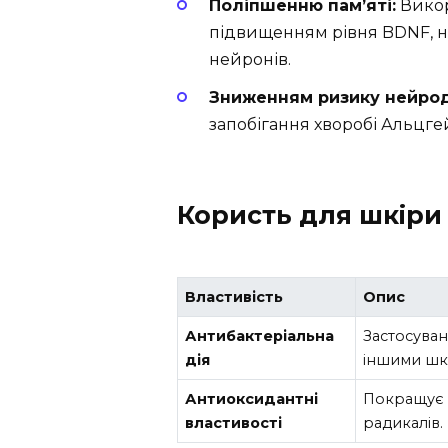
Поліпшенню пам’яті:
Викор
підвищенням рівня BDNF, не
нейронів.
Зниженням ризику нейрод
запобігання хворобі Альцге
Користь для шкіри
Властивість
Опис
Антибактеріальна
Застосуван
дія
іншими шк
Антиоксидантні
Покращує с
властивості
радикалів.