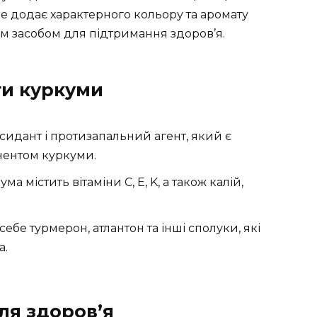
е додає характерного кольору та аромату
им засобом для підтримання здоров’я.
ти куркуми
идант і протизапальний агент, який є
ентом куркуми.
ма містить вітаміни C, E, K, а також калій,
ебе турмерон, атлантон та інші сполуки, які
а.
ля здоров’я