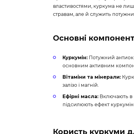
властивостями, куркума не лиш
стравам, але й служить потужн
Основні компонен
Куркумін:
Потужний антиокс
основним активним компон
Вітаміни та мінерали:
Курку
залізо і магній.
Ефірні масла:
Включають в с
підсилюють ефект куркумін
Користь куркуми д