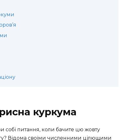
ркуми
оров’я
еми
аціону
и собі питання, коли бачите цю жовту
ету? Відома своїми численними цілющими