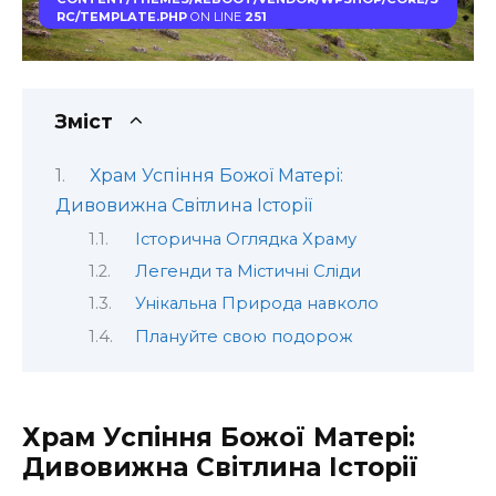
RC/TEMPLATE.PHP
ON LINE
251
Зміст
Храм Успіння Божої Матері:
Дивовижна Світлина Історії
Історична Оглядка Храму
Легенди та Містичні Сліди
Унікальна Природа навколо
Плануйте свою подорож
Храм Успіння Божої Матері:
Дивовижна Світлина Історії