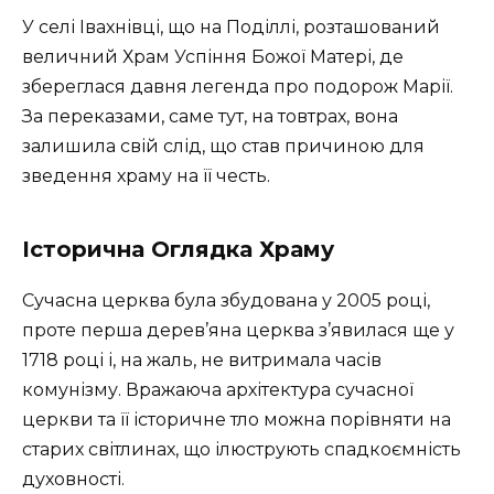
У селі Івахнівці, що на Поділлі, розташований
величний Храм Успіння Божої Матері, де
збереглася давня легенда про подорож Марії.
За переказами, саме тут, на товтрах, вона
залишила свій слід, що став причиною для
зведення храму на її честь.
Історична Оглядка Храму
Сучасна церква була збудована у 2005 році,
проте перша дерев’яна церква з’явилася ще у
1718 році і, на жаль, не витримала часів
комунізму. Вражаюча архітектура сучасної
церкви та її історичне тло можна порівняти на
старих світлинах, що ілюструють спадкоємність
духовності.