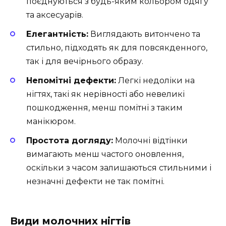
поєднуються з будь-яким кольором одягу
та аксесуарів.
Елегантність:
Виглядають витончено та
стильно, підходять як для повсякденного,
так і для вечірнього образу.
Непомітні дефекти:
Легкі недоліки на
нігтях, такі як нерівності або невеликі
пошкодження, менш помітні з таким
манікюром.
Простота догляду:
Молочні відтінки
вимагають менш частого оновлення,
оскільки з часом залишаються стильними і
незначні дефекти не так помітні.
Види молочних нігтів