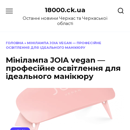
Перейти
18000.ck.ua
до
вмісту
Останні новини Черкас та Черкаської
області
ГОЛОВНА
»
МІНІЛАМПА JOIA VEGAN — ПРОФЕСІЙНЕ
ОСВІТЛЕННЯ ДЛЯ ІДЕАЛЬНОГО МАНІКЮРУ
Мінілампа JOIA vegan —
професійне освітлення для
ідеального манікюру