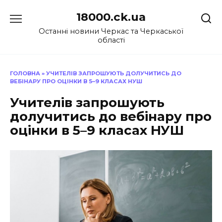
Перейти
18000.ck.ua
до
вмісту
Останні новини Черкас та Черкаської
області
ГОЛОВНА
»
УЧИТЕЛІВ ЗАПРОШУЮТЬ ДОЛУЧИТИСЬ ДО
ВЕБІНАРУ ПРО ОЦІНКИ В 5–9 КЛАСАХ НУШ
Учителів запрошують
долучитись до вебінару про
оцінки в 5–9 класах НУШ