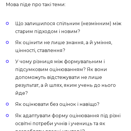
Мова піде про такі теми:
Що залишилося спільним (незмінним) між
старим підходом і новим?
Як оцінити не лише знання, а й уміння,
цінності, ставлення?
У чому різниця між формувальним і
підсумковим оцінюванням? Як вони
допоможуть відстежувати не лише
результат, а й шлях, яким учень до нього
йде?
Як оцінювати без оцінок і навіщо?
Як адаптувати форму оцінювання під різні
освітні потреби учнів і учениць та як