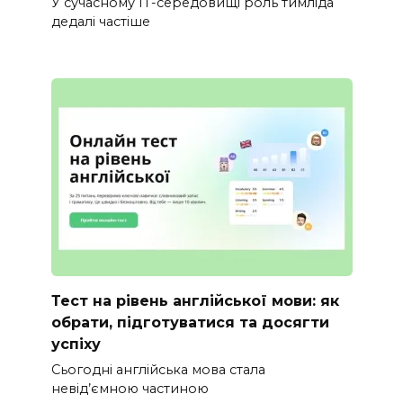
У сучасному IT-середовищі роль тимліда
дедалі частіше
Тест на рівень англійської мови: як
обрати, підготуватися та досягти
успіху
Сьогодні англійська мова стала
невід’ємною частиною