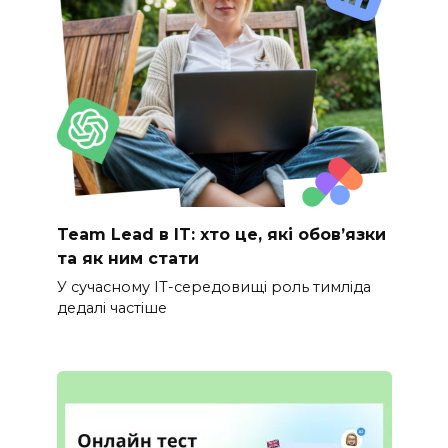
Team Lead в IT: хто це, які обов’язки
та як ним стати
У сучасному IT-середовищі роль тимліда
дедалі частіше