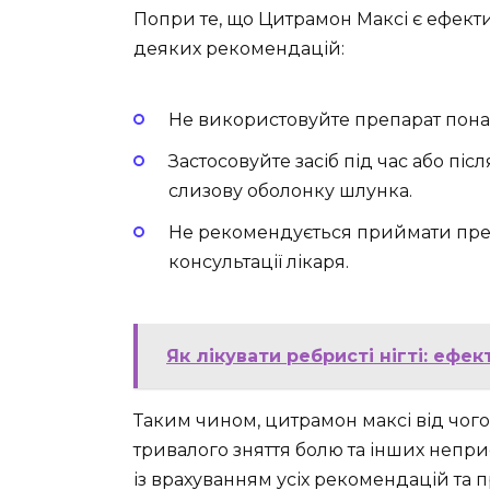
Попри те, що Цитрамон Максі є ефек
деяких рекомендацій:
Не використовуйте препарат пона
Застосовуйте засіб під час або пі
слизову оболонку шлунка.
Не рекомендується приймати препа
консультації лікаря.
Як лікувати ребристі нігті: ефе
Таким чином, цитрамон максі від чог
тривалого зняття болю та інших непри
із врахуванням усіх рекомендацій та 