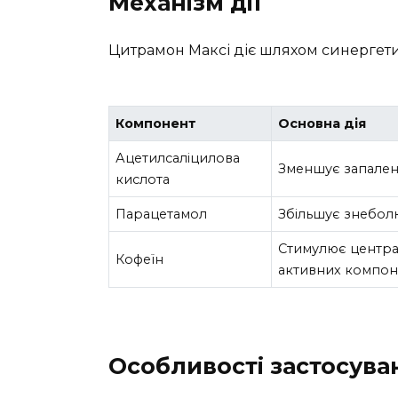
Механізм дії
Цитрамон Максі діє шляхом синергети
Компонент
Основна дія
Ацетилсаліцилова
Зменшує запаленн
кислота
Парацетамол
Збільшує знебол
Стимулює центра
Кофеїн
активних компон
Особливості застосува