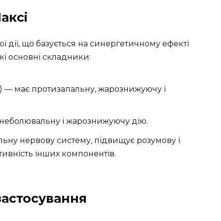
аксі
ї дії, що базується на синергетичному ефекті
кі основні складники:
) — має протизапальну, жарознижуючу і
знеболювальну і жарознижуючу дію.
льну нервову систему, підвищує розумову і
ктивність інших компонентів.
застосування