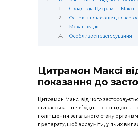
Склад і дія Цитрамон Максі
Основні показання до засто
Механізм дії
Особливості застосування
Цитрамон Максі від
показання до заст
Цитрамон Максі від чого застосовуєтьс
стикається з необхідністю швидкозасп
поліпшення загального стану організму
препарату, щоб зрозуміти, у яких випа