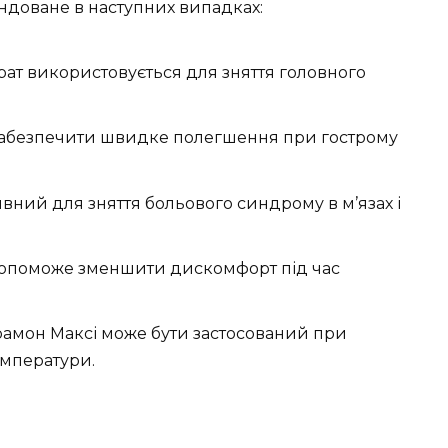
ндоване в наступних випадках:
ат використовується для зняття головного
забезпечити швидке полегшення при гострому
ний для зняття больового синдрому в м’язах і
опоможе зменшити дискомфорт під час
амон Максі може бути застосований при
емператури.