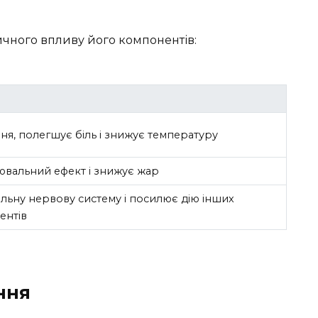
чного впливу його компонентів:
я, полегшує біль і знижує температуру
ювальний ефект і знижує жар
льну нервову систему і посилює дію інших
ентів
ння