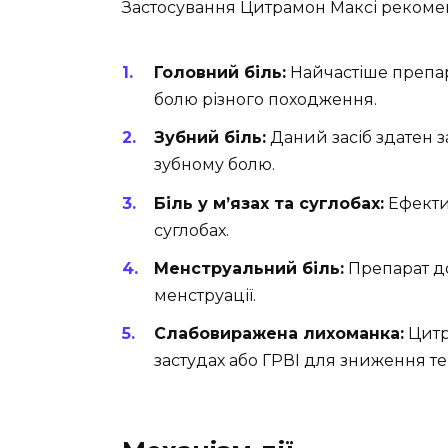
Застосування Цитрамон Максі рекоме
Головний біль:
Найчастіше препар
болю різного походження.
Зубний біль:
Даний засіб здатен 
зубному болю.
Біль у м’язах та суглобах:
Ефектив
суглобах.
Менструальний біль:
Препарат д
менструації.
Слабовиражена лихоманка:
Цитр
застудах або ГРВІ для зниження т