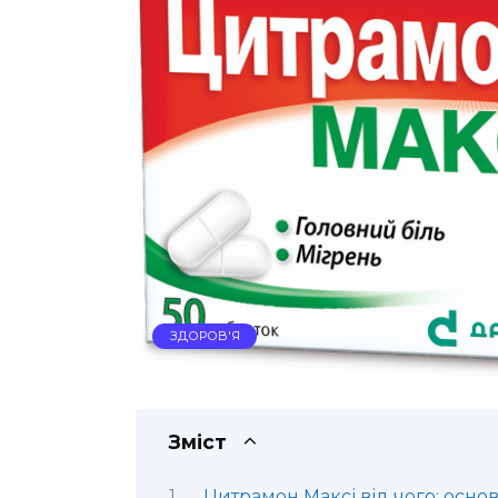
ЗДОРОВ'Я
Зміст
Цитрамон Максі від чого: осно