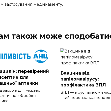
ком застосування медикаменту.
ам також може сподобати
ацилін: перевірений
Вакцина від
исептик для
папіломавірусу:
ашньої аптечки
профілактика ВПЛ
 засобів для місцевої
ВПЛ — вірус папіломи лю
септичної обробки
який передається непомі
ливе