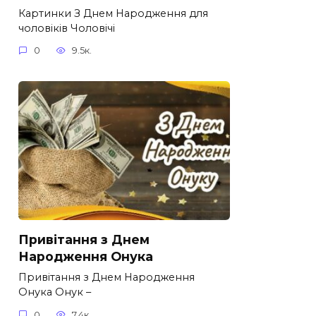
Картинки З Днем Народження для
чоловіків​ Чоловічі
0
9.5к.
Привітання з Днем
Народження Онука
Привітання з Днем Народження
Онука Онук –
0
7.4к.