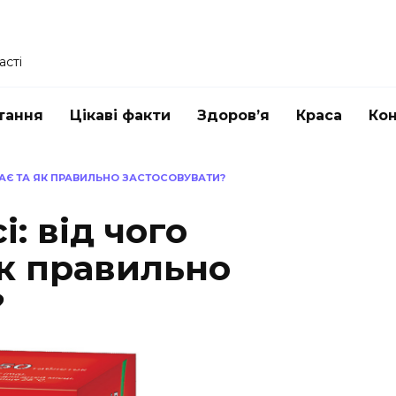
асті
тання
Цікаві факти
Здоров’я
Краса
Ко
АЄ ТА ЯК ПРАВИЛЬНО ЗАСТОСОВУВАТИ?
: від чого
як правильно
?