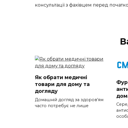
консультації з фахівцем перед почат
В
Як обрати медичні
Фур
товари для дому та
ант
догляду
дом
Домашній догляд за здоров’ям
Серед
часто потребує не лише
анти
особ