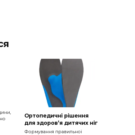
ся
дини,
Ортопедичні рішення
тно
для здоров’я дитячих ніг
Формування правильної