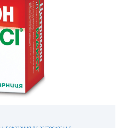
вні показання до застосування