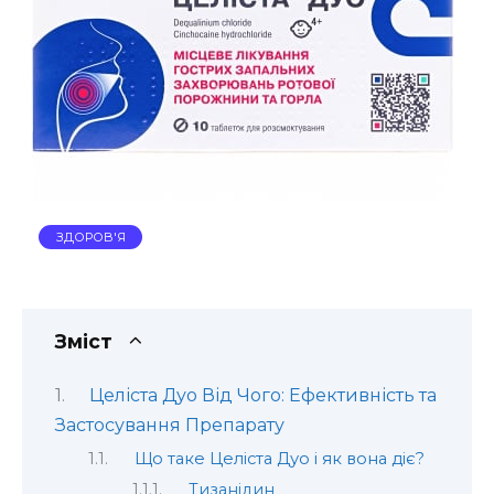
ЗДОРОВ'Я
Зміст
Целіста Дуо Від Чого: Ефективність та
Застосування Препарату
Що таке Целіста Дуо і як вона діє?
Тизанідин