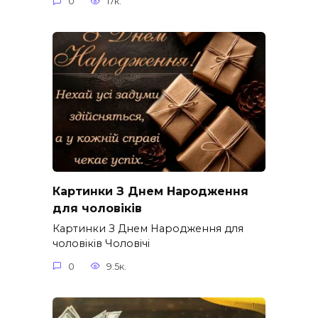
0
17к.
Картинки З Днем Народження
для чоловіків​
Картинки З Днем Народження для
чоловіків​ Чоловічі
0
9.5к.