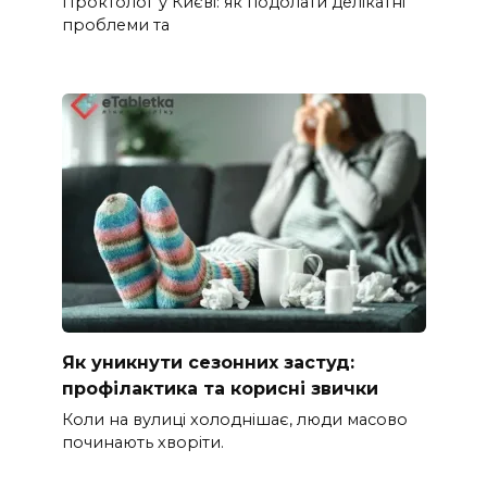
Проктолог у Києві: як подолати делікатні
проблеми та
Як уникнути сезонних застуд:
профілактика та корисні звички
Коли на вулиці холоднішає, люди масово
починають хворіти.