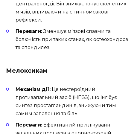
центральної дії. Він знижує тонус скелетних
м’язів, впливаючи на спинномозкові
рефлекси.
Переваги:
Зменшує м’язові спазми та
болючість при таких станах, як остеохондроз
та спондилез.
Мелоксикам
Механізм дії:
Це нестероїдний
протизапальний засіб (НПЗЗ), що інгібує
синтез простагландинів, знижуючи тим
самим запалення та біль.
Переваги:
Ефективний при лікуванні
запальних процесів в опорно-руховій