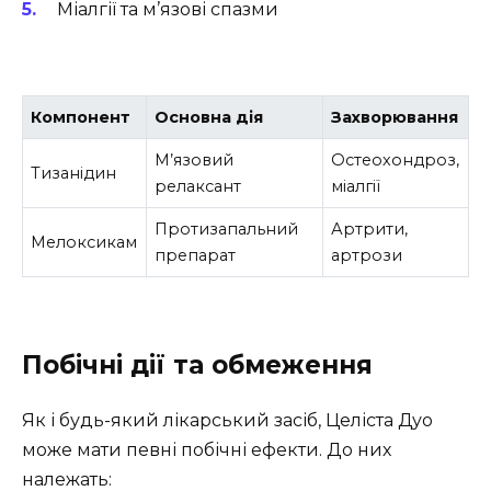
Міалгії та м’язові спазми
Компонент
Основна дія
Захворювання
М’язовий
Остеохондроз,
Тизанідин
релаксант
міалгії
Протизапальний
Артрити,
Мелоксикам
препарат
артрози
Побічні дії та обмеження
Як і будь-який лікарський засіб, Целіста Дуо
може мати певні побічні ефекти. До них
належать: