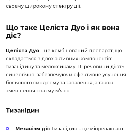
своєму широкому спектру дії.
Що таке Целіста Дуо і як вона
діє?
Целіста Дуо
– це комбінований препарат, що
складається з двох активних компонентів:
тизанідину та мелоксикаму. Ці речовини діють
синергічно, забезпечуючи ефективне усунення
больового синдрому та запалення, а також
зменшення спазму м’язів.
Тизанідин
Механізм дії:
Тизанідин – це міорелаксант