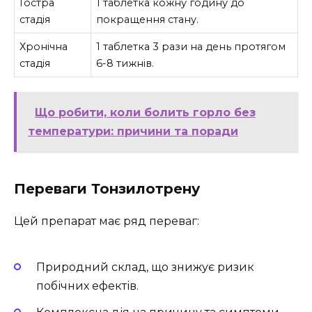
Гостра
1 таблетка кожну годину до
стадія
покращення стану.
Хронічна
1 таблетка 3 рази на день протягом
стадія
6-8 тижнів.
Що робити, коли болить горло без
температури: причини та поради
Переваги Тонзилотрену
Цей препарат має ряд переваг:
Природний склад, що знижує ризик
побічних ефектів.