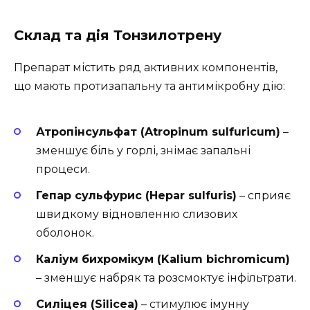
Склад та дія Тонзилотрену
Препарат містить ряд активних компонентів,
що мають протизапальну та антимікробну дію:
Атропінсульфат (Atropinum sulfuricum)
–
зменшує біль у горлі, знімає запальні
процеси.
Гепар сульфурис (Hepar sulfuris)
– сприяє
швидкому відновленню слизових
оболонок.
Каліум бихромікум (Kalium bichromicum)
– зменшує набряк та розсмоктує інфільтрати.
Силіцея (Silicea)
– стимулює імунну