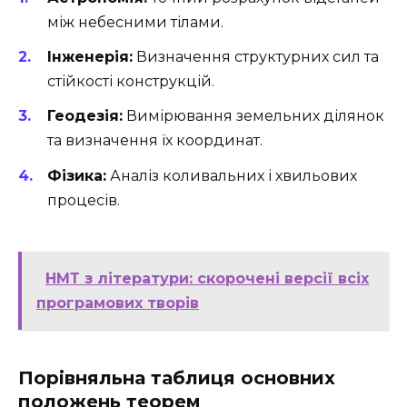
між небесними тілами.
Інженерія:
Визначення структурних сил та
стійкості конструкцій.
Геодезія:
Вимірювання земельних ділянок
та визначення їх координат.
Фізика:
Аналіз коливальних і хвильових
процесів.
НМТ з літератури: скорочені версії всіх
програмових творів
Порівняльна таблиця основних
положень теорем