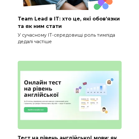
Team Lead в IT: хто це, які обов’язки
та як ним стати
У сучасному IT-середовищі роль тимліда
дедалі частіше
Тест на рівень англійської мови: як