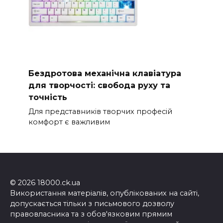
Бездротова механічна клавіатура
для творчості: свобода руху та
точність
Для представників творчих професій
комфорт є важливим
© 2026 18000.ck.ua
Використання матеріалів, опублікованих на сайті,
допускається тільки з письмового дозволу
правовласника та з обов'язковим прямим