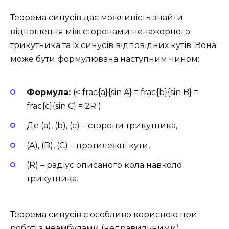
Теорема синусів дає можливість знайти
відношення між сторонами ненажорного
трикутника та їх синусів відповідних кутів. Вона
може бути формулювана наступним чином:
Формула:
(< frac{a}{sin A} = frac{b}{sin B} =
frac{c}{sin C} = 2R )
Де (a), (b), (c) – сторони трикутника,
(A), (B), (C) – протилежні кути,
(R) – радіус описаного кола навколо
трикутника.
Теорема синусів є особливо корисною при
роботі з неамбулами (неправильними)