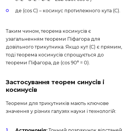
де (cos C) – косинус протилежного кута (C).
Таким чином, теорема косинусів є
узагальненням теореми Піфагора для
довільного трикутника. Якщо кут (C) є прямим,
тоді теорема косинусів спрощується до
теореми Піфагора, де (cos 90° = 0).
Застосування теорем синусів і
косинусів
Теореми для трикутників мають ключове
значення у різних галузях науки і технологій:
Астрономія:
Точний розрахунок відстаней