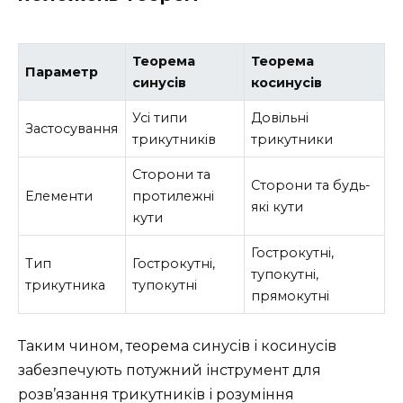
Теорема
Теорема
Параметр
синусів
косинусів
Усі типи
Довільні
Застосування
трикутників
трикутники
Сторони та
Сторони та будь-
Елементи
протилежні
які кути
кути
Гострокутні,
Тип
Гострокутні,
тупокутні,
трикутника
тупокутні
прямокутні
Таким чином, теорема синусів і косинусів
забезпечують потужний інструмент для
розв’язання трикутників і розуміння