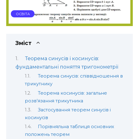
ОСВІТА
Зміст
Теорема синусів і косинусів:
фундаментальні поняття тригонометрії
Теорема синусів: співвідношення в
трикутнику
Теорема косинусів: загальне
розв’язання трикутника
Застосування теорем синусів і
косинусів
Порівняльна таблиця основних
положень теорем