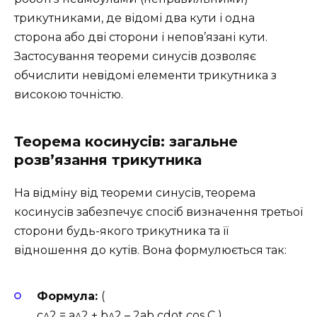
трикутниками, де відомі два кути і одна
сторона або дві сторони і непов’язані кути.
Застосування теореми синусів дозволяє
обчислити невідомі елементи трикутника з
високою точністю.
Теорема косинусів: загальне
розв’язання трикутника
На відміну від теореми синусів, теорема
косинусів забезпечує спосіб визначення третьої
сторони будь-якого трикутника та її
відношення до кутів. Вона формулюється так:
Формула:
(
c^2 = a^2 + b^2 – 2ab cdot cos C )