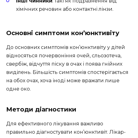
Інші чинники
: такі як подразнення від
хімічних речовин або контактні лінзи.
Основні симптоми кон’юнктивіту
До основних симптомів кон’юнктивіту у дітей
відносяться почервоніння очей, сльозотеча,
свербіж, відчуття піску в очах і поява гнійних
виділень. Більшість симптомів спостерігається
на обох очах, хоча іноді може вражати лише
одне око.
Методи діагностики
Для ефективного лікування важливо
правильно діагностувати кон’юнктивіт. Лікар-