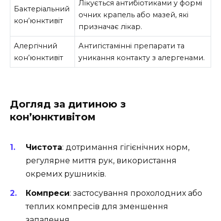
Лікується антибіотиками у формі
Бактеріальний
очних крапель або мазей, які
кон’юнктивіт
призначає лікар.
Алергічний
Антигістамінні препарати та
кон’юнктивіт
уникання контакту з алергенами.
Догляд за дитиною з
кон’юнктивітом
Чистота
: дотримання гігієнічних норм,
регулярне миття рук, використання
окремих рушників.
Компреси
: застосування прохолодних або
теплих компресів для зменшення
запалення.