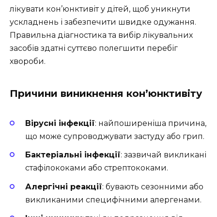
лікувати кон’юнктивіт у дітей, щоб уникнути
ускладнень і забезпечити швидке одужання.
Правильна діагностика та вибір лікувальних
засобів здатні суттєво полегшити перебіг
хвороби.
Причини виникнення кон’юнктивіту
Вірусні інфекції
: найпоширеніша причина,
що може супроводжувати застуду або грип.
Бактеріальні інфекції
: зазвичай викликані
стафілококами або стрептококами.
Алергічні реакції
: бувають сезонними або
викликаними специфічними алергенами.