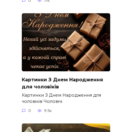
0
17к.
Картинки З Днем Народження
для чоловіків​
Картинки З Днем Народження для
чоловіків​ Чоловічі
0
9.5к.