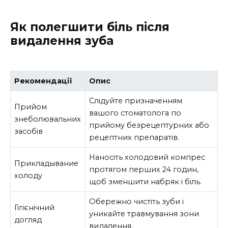
Як полегшити біль після
видалення зуба
Рекомендації
Опис
Слідуйте призначенням
Прийом
вашого стоматолога по
знеболювальних
прийому безрецептурних або
засобів
рецептних препаратів.
Наносіть холодовий компрес
Прикладывание
протягом перших 24 годин,
холоду
щоб зменшити набряк і біль.
Обережно чистіть зуби і
Гігієнічний
уникайте травмування зони
догляд
видалення.