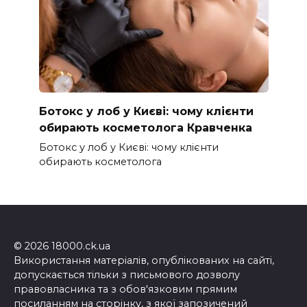
Ботокс у лоб у Києві: чому клієнти
обирають косметолога Кравченка
Ботокс у лоб у Києві: чому клієнти
обирають косметолога
© 2026 18000.ck.ua
Використання матеріалів, опублікованих на сайті,
допускається тільки з письмового дозволу
правовласника та з обов'язковим прямим
посиланням на сторінку, з якої запозичений