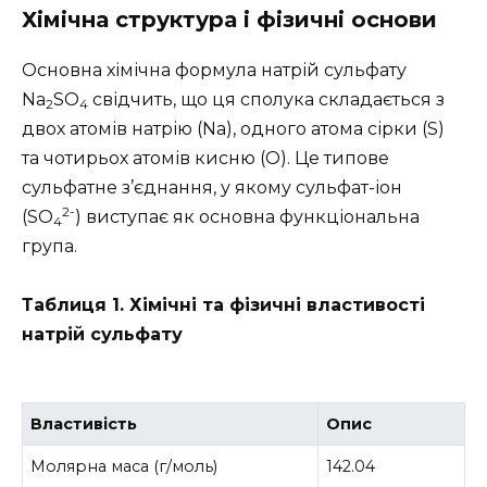
Хімічна структура і фізичні основи
Основна хімічна формула натрій сульфату
Na
SO
свідчить, що ця сполука складається з
2
4
двох атомів натрію (Na), одного атома сірки (S)
та чотирьох атомів кисню (O). Це типове
сульфатне з’єднання, у якому сульфат-іон
2-
(SO
) виступає як основна функціональна
4
група.
Таблиця 1. Хімічні та фізичні властивості
натрій сульфату
Властивість
Опис
Молярна маса (г/моль)
142.04