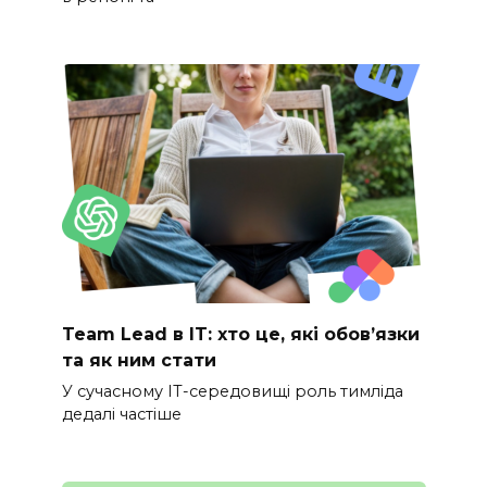
Team Lead в IT: хто це, які обов’язки
та як ним стати
У сучасному IT-середовищі роль тимліда
дедалі частіше