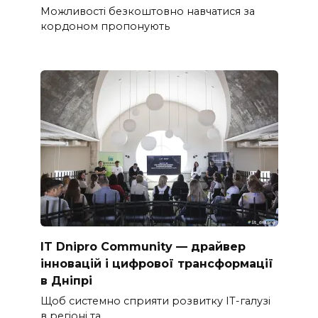
Можливості безкоштовно навчатися за
кордоном пропонують
IT Dnipro Community — драйвер
інновацій і цифрової трансформації
в Дніпрі
Щоб системно сприяти розвитку ІТ-галузі
в регіоні та