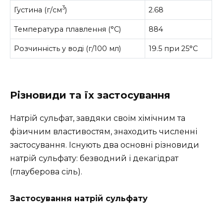
3
Густина (г/см
)
2.68
Температура плавлення (°C)
884
Розчинність у воді (г/100 мл)
19.5 при 25°C
Різновиди та їх застосування
Натрій сульфат, завдяки своїм хімічним та
фізичним властивостям, знаходить численні
застосування. Існують два основні різновиди
натрій сульфату: безводний і декагідрат
(глауберова сіль).
Застосування натрій сульфату