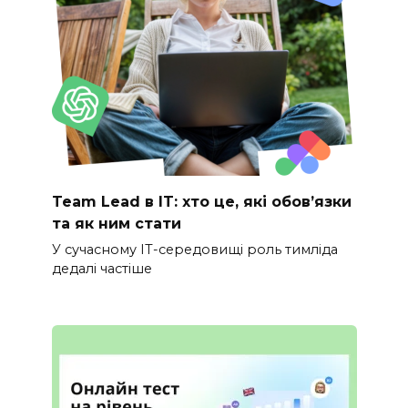
Team Lead в IT: хто це, які обов’язки
та як ним стати
У сучасному IT-середовищі роль тимліда
дедалі частіше