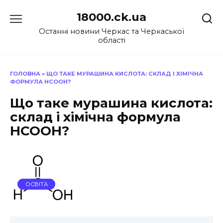
Перейти
18000.ck.ua
до
вмісту
Останні новини Черкас та Черкаської
області
ГОЛОВНА
»
ЩО ТАКЕ МУРАШИНА КИСЛОТА: СКЛАД І ХІМІЧНА
ФОРМУЛА HCOOH?
Що таке мурашина кислота:
склад і хімічна формула
HCOOH?
ОСВІТА