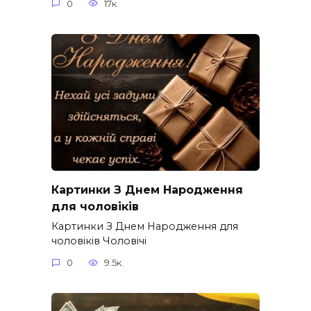
0
17к.
Картинки З Днем Народження
для чоловіків​
Картинки З Днем Народження для
чоловіків​ Чоловічі
0
9.5к.