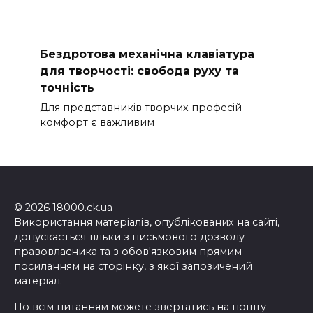
Бездротова механічна клавіатура
для творчості: свобода руху та
точність
Для представників творчих професій
комфорт є важливим
© 2026 18000.ck.ua
Використання матеріалів, опублікованих на сайті,
допускається тільки з письмового дозволу
правовласника та з обов'язковим прямим
посиланням на сторінку, з якої запозичений
матеріал.
По всім питанням можете звертатись на пошту