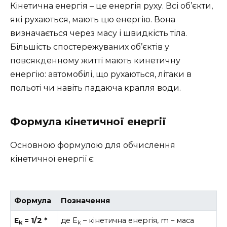
Кінетична енергія – це енергія руху. Всі об’єкти,
які рухаються, мають цю енергію. Вона
визначається через масу і швидкість тіла.
Більшість спостережуваних об’єктів у
повсякденному житті мають кинетичну
енергію: автомобілі, що рухаються, літаки в
польоті чи навіть падаюча крапля води.
Формула кінетичної енергії
Основною формулою для обчислення
кінетичної енергії є:
Формула
Позначення
E
= 1/2 *
де E
– кінетична енергія, m – маса
k
k