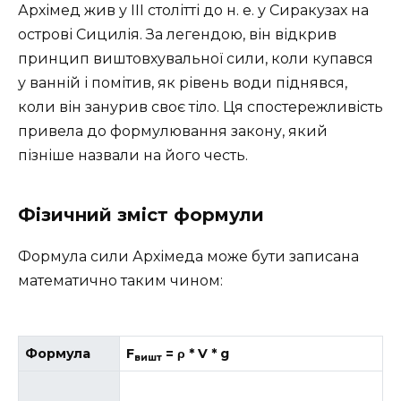
Архімед жив у III столітті до н. е. у Сиракузах на
острові Сицилія. За легендою, він відкрив
принцип виштовхувальної сили, коли купався
у ванній і помітив, як рівень води піднявся,
коли він занурив своє тіло. Ця спостережливість
привела до формулювання закону, який
пізніше назвали на його честь.
Фізичний зміст формули
Формула сили Архімеда може бути записана
математично таким чином:
Формула
F
= ρ * V * g
вишт