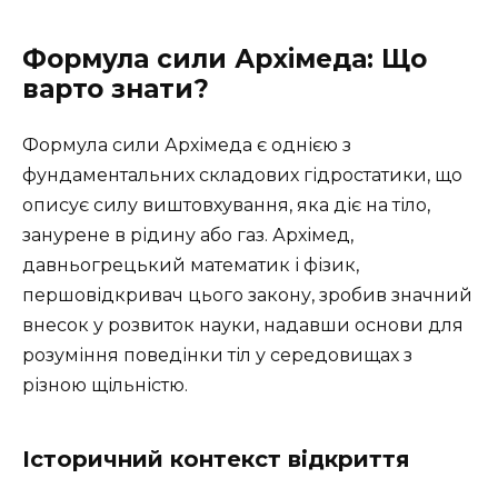
Формула сили Архімеда: Що
варто знати?
Формула сили Архімеда є однією з
фундаментальних складових гідростатики, що
описує силу виштовхування, яка діє на тіло,
занурене в рідину або газ. Архімед,
давньогрецький математик і фізик,
першовідкривач цього закону, зробив значний
внесок у розвиток науки, надавши основи для
розуміння поведінки тіл у середовищах з
різною щільністю.
Історичний контекст відкриття