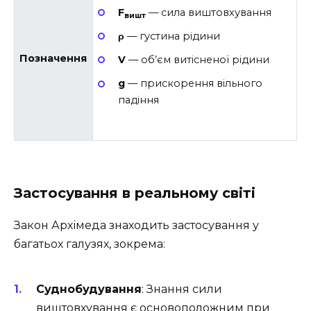
F
— сила виштовхування
вишт
ρ
— густина рідини
Позначення
V
— об’єм витісненої рідини
g
— прискорення вільного
падіння
Застосування в реальному світі
Закон Архімеда знаходить застосування у
багатьох галузях, зокрема:
Суднобудування
: Знання сили
виштовхування є основоположним при