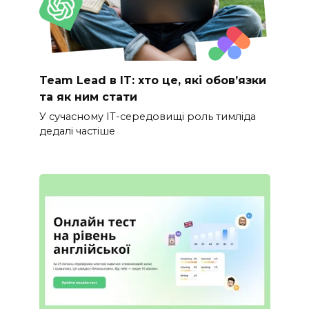
Team Lead в IT: хто це, які обов’язки
та як ним стати
У сучасному IT-середовищі роль тимліда
дедалі частіше