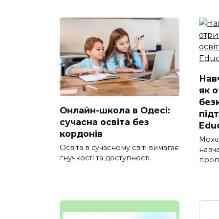
Нав
як 
без
Онлайн-школа в Одесі:
під
сучасна освіта без
Edu
кордонів
Можл
Освіта в сучасному світі вимагає
навч
гнучкості та доступності.
проп