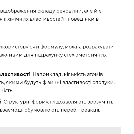
відображення складу речовини, але й є
її хімічних властивостей і поведінки в
Використовуючи формулу, можна розрахувати
важливим для підрахунку стехіометричних
властивості
. Наприклад, кількість атомів
ть, якими будуть фізичні властивості сполуки,
ність.
й
. Структурні формули дозволяють зрозуміти,
і взаємодії обумовлюють перебіг реакції.