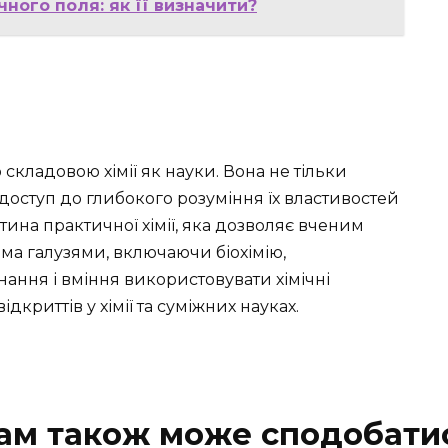
ного поля: як її визначити?
кладовою хімії як науки. Вона не тільки
 доступ до глибокого розуміння їх властивостей
тина практичної хімії, яка дозволяє вченим
ьма галузями, включаючи біохімію,
нання і вміння використовувати хімічні
криттів у хімії та суміжних науках.
ам також може сподобати