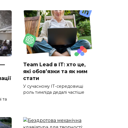
 —
Team Lead в IT: хто це,
які обов’язки та як ним
ації
стати
У сучасному IT-середовищі
роль тимліда дедалі частіше
і та