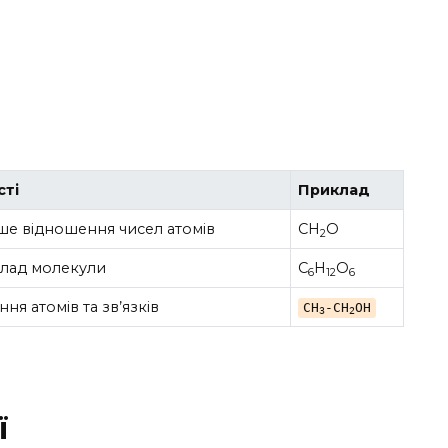
сті
Приклад
ше відношення чисел атомів
CH
O
2
клад молекули
C
H
O
6
12
6
ня атомів та зв’язків
CH
-CH
OH
3
2
ї