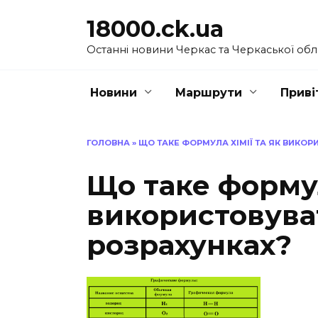
Перейти
18000.ck.ua
до
вмісту
Останні новини Черкас та Черкаської обл
Новини
Маршрути
Приві
ГОЛОВНА
»
ЩО ТАКЕ ФОРМУЛА ХІМІЇ ТА ЯК ВИКОРИ
Що таке формул
використовуват
розрахунках?