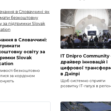
чання в Словаччині:
отримати
коштовну освіту за
IT Dnipro Community
тримки Slovak
драйвер інновацій і
cation
цифрової трансформ
ивості безкоштовно
в Дніпрі
атися за кордоном
Щоб системно сприяти
онують
розвитку ІТ-галузі в регіон