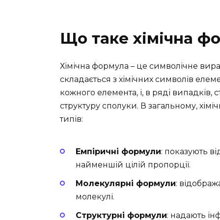
Що таке хімічна ф
Хімічна формула – це символічне вира
складається з хімічних символів елемен
кожного елемента, і, в ряді випадків, 
структуру сполуки. В загальному, хім
типів:
Емпіричні формули
: показують ві
найменшій цілій пропорції.
Молекулярні формули
: відображ
молекулі.
Структурні формули
: надають ін