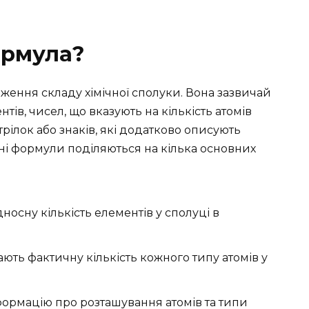
ормула?
ження складу хімічної сполуки. Вона зазвичай
тів, чисел, що вказують на кількість атомів
стрілок або знаків, які додатково описують
ічні формули поділяються на кілька основних
дносну кількість елементів у сполуці в
ають фактичну кількість кожного типу атомів у
формацію про розташування атомів та типи