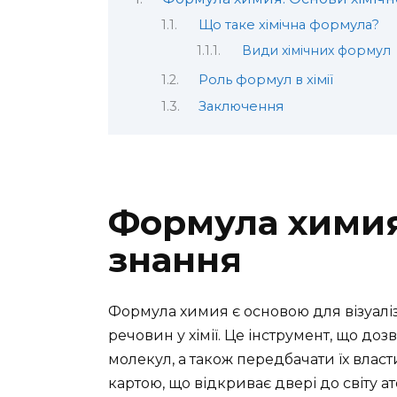
Що таке хімічна формула?
Види хімічних формул
Роль формул в хімії
Заключення
Формула химия
знання
Формула химия є основою для візуаліз
речовин у хімії. Це інструмент, що до
молекул, а також передбачати їх власт
картою, що відкриває двері до світу ат