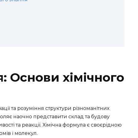
: Основи хімічного
ації та розуміння структури різноманітних
зволяє наочно представити склад та будову
ивості та реакції. Хімічна формула є своєрідною
омів і молекул.