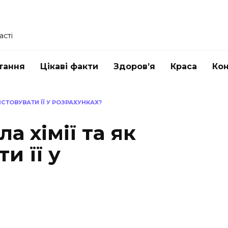
асті
тання
Цікаві факти
Здоров’я
Краса
Ко
СТОВУВАТИ ЇЇ У РОЗРАХУНКАХ?
а хімії та як
и її у