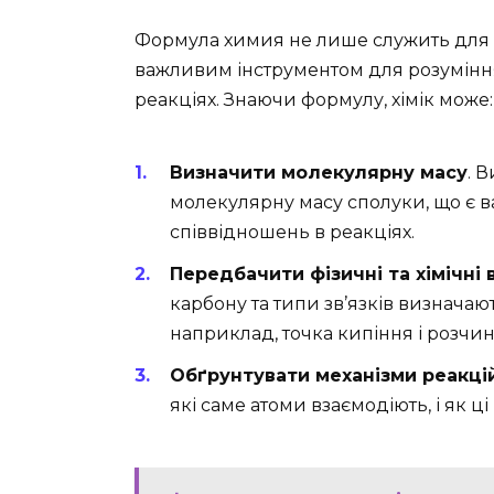
Формула химия не лише служить для 
важливим інструментом для розуміння 
реакціях. Знаючи формулу, хімік може:
Визначити молекулярну масу
. 
молекулярну масу сполуки, що є 
співвідношень в реакціях.
Передбачити фізичні та хімічні 
карбону та типи зв’язків визначаю
наприклад, точка кипіння і розчин
Обґрунтувати механізми реакці
які саме атоми взаємодіють, і як ц