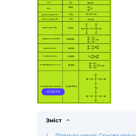
ОСВІТА
Зміст
Формула химия: Основи хімічн