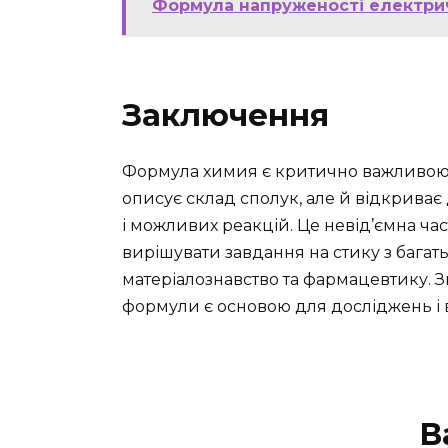
Формула напруженості електрич
Заключення
Формула химия є критично важливою с
описує склад сполук, але й відкриває
і можливих реакцій. Це невід’ємна час
вирішувати завдання на стику з багат
матеріалознавство та фармацевтику. З
формули є основою для досліджень і від
В