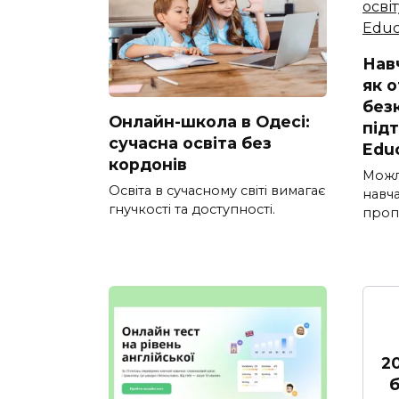
Нав
як 
без
Онлайн-школа в Одесі:
під
сучасна освіта без
Edu
кордонів
Можл
Освіта в сучасному світі вимагає
навч
гнучкості та доступності.
проп
2
б