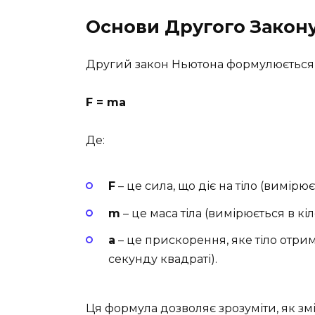
Основи Другого Закон
Другий закон Ньютона формулюється 
F = ma
Де:
F
– це сила, що діє на тіло (вимірю
m
– це маса тіла (вимірюється в кі
a
– це прискорення, яке тіло отрим
секунду квадраті).
Ця формула дозволяє зрозуміти, як зм