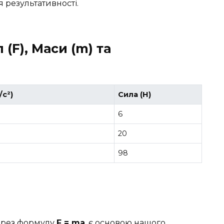
я результативності.
(F), Маси (m) та
/с²)
Сила (Н)
6
20
98
ерез формулу
F = ma
, є основою нашого