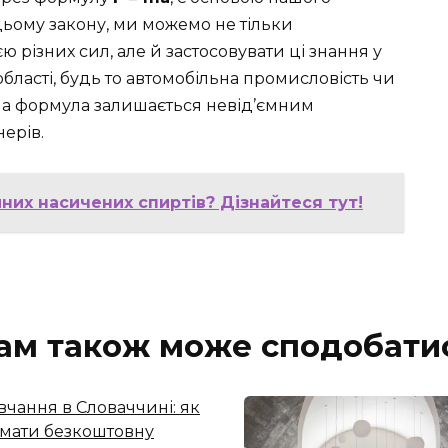
цьому закону, ми можемо не тільки
ю різних сил, але й застосовувати ці знання у
бласті, будь то автомобільна промисловість чи
на формула залишається невід’ємним
ерів.
их насичених спиртів? Дізнайтеся тут!
ам також може сподобати