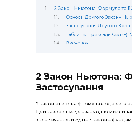
2 Закон Ньютона: Формула та Її
Основи Другого Закону Нью
Застосування Другого Зако
Таблиця: Приклади Сил (F), 
Висновок
2 Закон Ньютона: Ф
Застосування
2 закон ньютона формула є однією з н
Цей закон описує взаємодію між силами,
хто вивчає фізику, цей закон – фунда