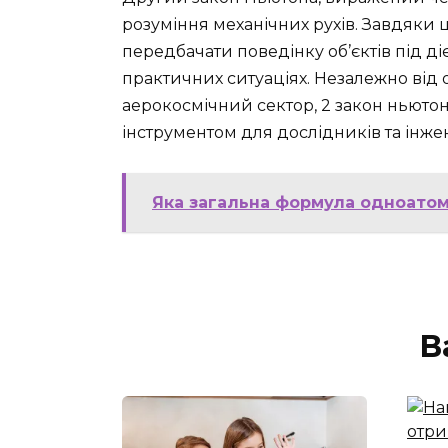
розуміння механічних рухів. Завдяки 
передбачати поведінку об’єктів під діє
практичних ситуаціях. Незалежно від о
аерокосмічний сектор, 2 закон ньюто
інструментом для дослідників та інжен
Яка загальна формула одноатомн
В