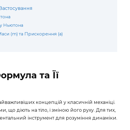
 Застосування
тона
ну Ньютона
Маси (m) та Прискорення (a)
ормула та Її
айважливіших концепцій у класичній механіці.
 що діють на тіло, і зміною його руху. Для тих,
ментальний інструмент для розуміння динаміки.