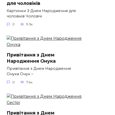
для чоловіків​
Картинки З Днем Народження для
чоловіків​ Чоловічі
0
9.5к.
Привітання з Днем
Народження Онука
Привітання з Днем Народження
Онука Онук –
0
7.4к.
Привітання з Днем