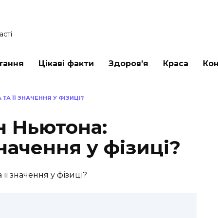
асті
тання
Цікаві факти
Здоров’я
Краса
Ко
ТА ЇЇ ЗНАЧЕННЯ У ФІЗИЦІ?
н Ньютона:
значення у фізиці?