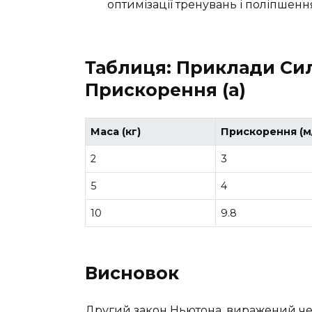
оптимізації тренувань і поліпшенн
Таблиця: Приклади Сил 
Прискорення (a)
Маса (кг)
Прискорення (м
2
3
5
4
10
9.8
Висновок
Другий закон Ньютона, виражений ч