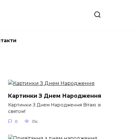
нтакти
Картинки З Днем Народження
Картинки З Днем Народження Вітаю зі
святом!
0
31к.