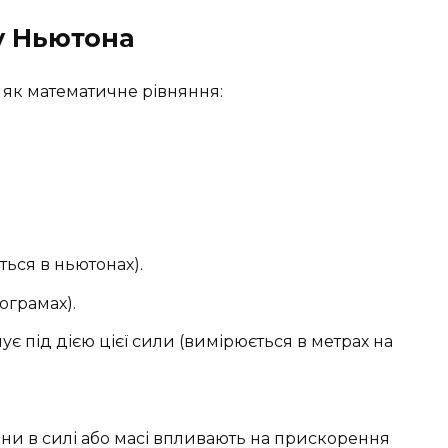
у Ньютона
як математичне рівняння:
ється в ньютонах).
лограмах).
ує під дією цієї сили (вимірюється в метрах на
іни в силі або масі впливають на прискорення