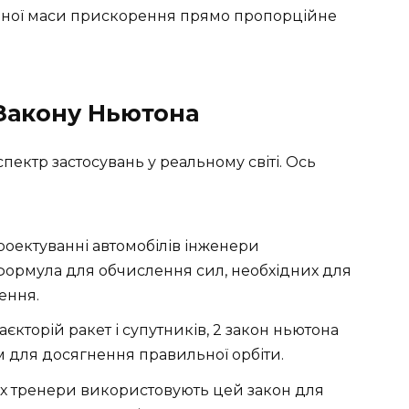
тійної маси прискорення прямо пропорційне
 Закону Ньютона
ектр застосувань у реальному світі. Ось
оектуванні автомобілів інженери
формула для обчислення сил, необхідних для
ення.
кторій ракет і супутників, 2 закон ньютона
 для досягнення правильної орбіти.
їх тренери використовують цей закон для