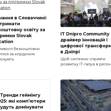
чання в Словаччині:
отримати
коштовну освіту за
IT Dnipro Community
тримки Slovak
драйвер інновацій і
cation
цифрової трансформ
ивості безкоштовно
в Дніпрі
атися за кордоном
Щоб системно сприяти
онують
розвитку ІТ-галузі в регіон
Тренди геймінгу
025: які комп’ютери
удуть домінувати