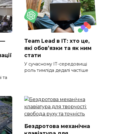
 —
Team Lead в IT: хто це,
які обов’язки та як ним
ації
стати
У сучасному IT-середовищі
роль тимліда дедалі частіше
і та
Бездротова механічна
клавіатура для