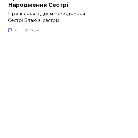
Народження Сестрі
Привітання з Днем Народження
Сестрі Вітаю зі святом
0
7.2к.