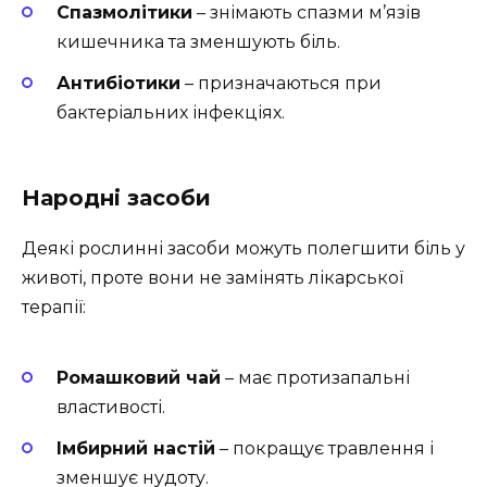
Спазмолітики
– знімають спазми м’язів
кишечника та зменшують біль.
Антибіотики
– призначаються при
бактеріальних інфекціях.
Народні засоби
Деякі рослинні засоби можуть полегшити біль у
животі, проте вони не замінять лікарської
терапії:
Ромашковий чай
– має протизапальні
властивості.
Імбирний настій
– покращує травлення і
зменшує нудоту.