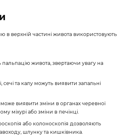
и
ю в верхній частині живота використовують
 пальпацію живота, звертаючи увагу на
, сечі та калу можуть виявити запальні
може виявити зміни в органах черевної
му міхурі або зміни в печінці.
роскопія або колоноскопія дозволяють
авоходу, шлунку та кишківника.