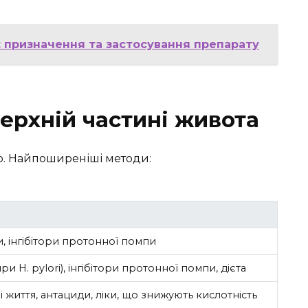
: призначення та застосування препарату
ерхній частині живота
ю. Найпоширеніші методи:
и, інгібітори протонної помпи
ри H. pylori), інгібітори протонної помпи, дієта
і життя, антациди, ліки, що знижують кислотність