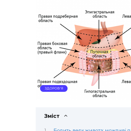
ЗДОРОВ'Я
Зміст
Болить верх живота: можливі п