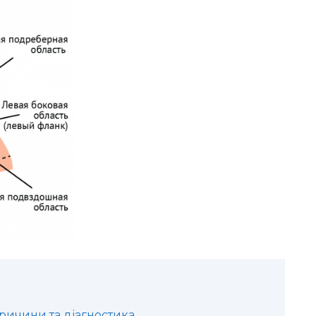
ричини та діагностика