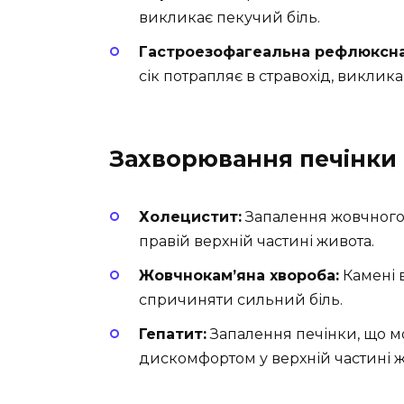
викликає пекучий біль.
Гастроезофагеальна рефлюксна 
сік потрапляє в стравохід, виклика
Захворювання печінки 
Холецистит:
Запалення жовчного 
правій верхній частині живота.
Жовчнокам’яна хвороба:
Камені в
спричиняти сильний біль.
Гепатит:
Запалення печінки, що 
дискомфортом у верхній частині ж