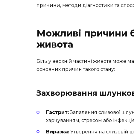
причини, методи діагностики та спос
Можливі причини б
живота
Біль у верхній частині живота може м
основних причин такого стану:
Захворювання шлунков
Гастрит:
Запалення слизової шлу
харчуванням, стресом або інфекцією
Виразка:
Утворення на слизовій ш