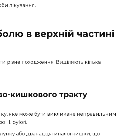
оби лікування.
олю в верхній частині
ати різне походження. Виділяють кілька
о-кишкового тракту
нку, яке може бути викликане неправильним
 H. pylori.
лунку або дванадцятипалої кишки, що