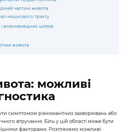
хній частині живота
во-кишкового тракту
і жовчовивідних шляхів
стині живота
ивота: можливі
агностика
бути симптомом різноманітних захворювань або
чного втручання. Біль у цій області може бути
трішніми факторами. Розглянемо можливі