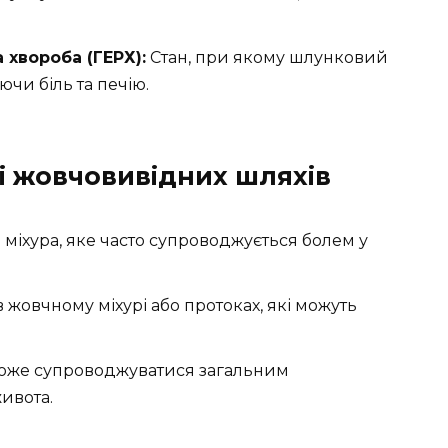
хвороба (ГЕРХ):
Стан, при якому шлунковий
ючи біль та печію.
і жовчовивідних шляхів
міхура, яке часто супроводжується болем у
 жовчному міхурі або протоках, які можуть
може супроводжуватися загальним
ивота.