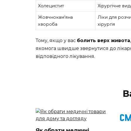
Холецистит
Хірургічне ви
Жовчнокам’яна
Ліки для розч
хвороба
хірургія
Тому, якщо у вас
болить верх живота
якомога швидше звернутися до лікар
відповідного лікування.
В
Як обрати медичні