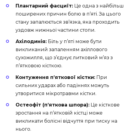
Плантарний фасциїт:
Це одна з найбільш
поширених причин болю в п’яті. За цього
стану запалюється зв’язка, яка проходить
уздовж нижньої частини стопи.
Ахілодинія:
Біль у п’яті може бути
викликаний запаленням ахіллового
сухожилля, що з’єднує литковий м’яз з
п’ятковою кісткою.
Контуження п’яткової кістки:
При
сильних ударах або падіннях можуть
утворитися мікротравми кістки.
Остеофіт (п’яткова шпора):
Це кісткове
зростання на п’ятковій кістці може
викликати болісні відчуття при тиску на
нього.