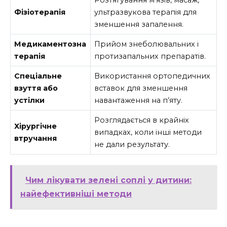
Фізіотерапія
ультразвукова терапія для
зменшення запалення.
Медикаментозна
Прийом знеболювальних і
терапія
протизапальних препаратів.
Спеціальне
Використання ортопедичних
взуття або
вставок для зменшення
устілки
навантаження на п’яту.
Розглядається в крайніх
Хірургічне
випадках, коли інші методи
втручання
не дали результату.
Чим лікувати зелені соплі у дитини:
найефективніші методи