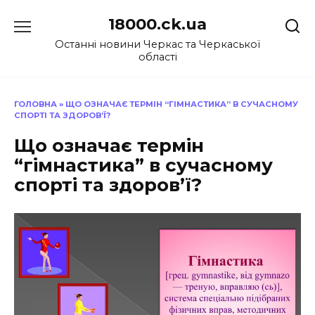
Перейти
18000.ck.ua
до
вмісту
Останні новини Черкас та Черкаської
області
ГОЛОВНА
»
ЩО ОЗНАЧАЄ ТЕРМІН “ГІМНАСТИКА” В СУЧАСНОМУ
СПОРТІ ТА ЗДОРОВ’Ї?
Що означає термін
“гімнастика” в сучасному
спорті та здоров’ї?