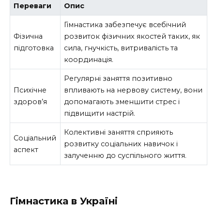
Переваги
Опис
Гімнастика забезпечує всебічний
Фізична
розвиток фізичних якостей таких, як
підготовка
сила, гнучкість, витривалість та
координація.
Регулярні заняття позитивно
Психічне
впливають на нервову систему, вони
здоров’я
допомагають зменшити стрес і
підвищити настрій.
Колективні заняття сприяють
Соціальний
розвитку соціальних навичок і
аспект
залученню до суспільного життя.
Гімнастика в Україні