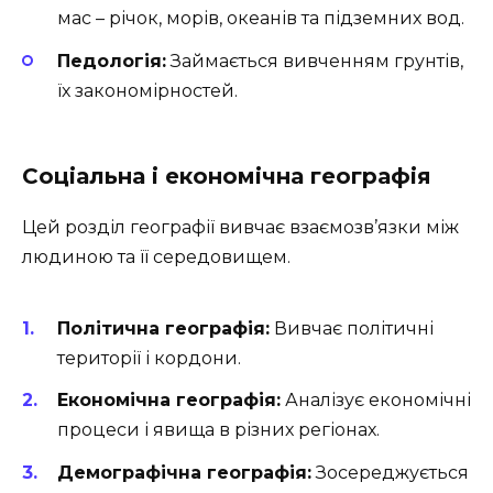
мас – річок, морів, океанів та підземних вод.
Педологія:
Займається вивченням грунтів,
їх закономірностей.
Соціальна і економічна географія
Цей розділ географії вивчає взаємозв’язки між
людиною та її середовищем.
Політична географія:
Вивчає політичні
території і кордони.
Економічна географія:
Аналізує економічні
процеси і явища в різних регіонах.
Демографічна географія:
Зосереджується