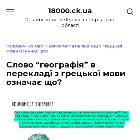
Перейти
18000.ck.ua
до
вмісту
Останні новини Черкас та Черкаської
області
ГОЛОВНА
»
СЛОВО “ГЕОГРАФІЯ” В ПЕРЕКЛАДІ З ГРЕЦЬКОЇ
МОВИ ОЗНАЧАЄ ЩО?
Слово “географія” в
перекладі з грецької мови
означає що?