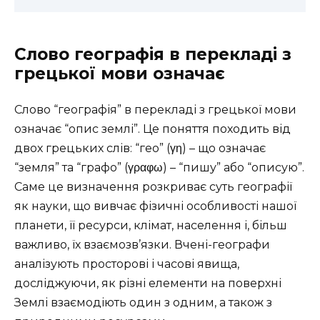
Слово географія в перекладі з
грецької мови означає
Слово “географія” в перекладі з грецької мови
означає “опис землі”. Це поняття походить від
двох грецьких слів: “гео” (γη) – що означає
“земля” та “графо” (γραφω) – “пишу” або “описую”.
Саме це визначення розкриває суть географії
як науки, що вивчає фізичні особливості нашої
планети, її ресурси, клімат, населення і, більш
важливо, їх взаємозв’язки. Вчені-географи
аналізують просторові і часові явища,
досліджуючи, як різні елементи на поверхні
Землі взаємодіють один з одним, а також з