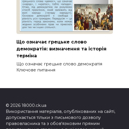
Що означає грецьке слово
демократія: визначення та історія
терміна
Що означає грецьке слово демократія
Ключове питання
© 2026 18000.ck.ua
Використання матеріалів, опублікованих на сайті,
допускається тільки з письмового дозволу
правовласника та з обов'язковим прямим