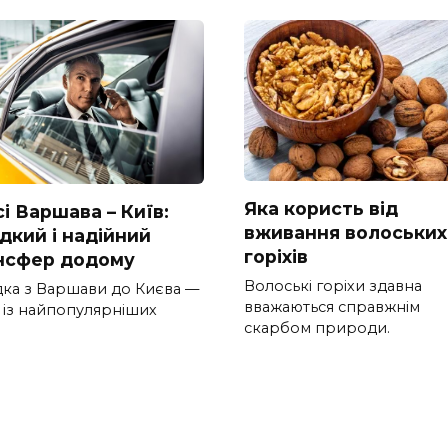
Яка користь від
і Варшава – Київ:
вживання волоських
дкий і надійний
горіхів
нсфер додому
Волоські горіхи здавна
дка з Варшави до Києва —
вважаються справжнім
 із найпопулярніших
скарбом природи.