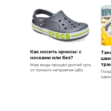
Как носить кроксы: с
Такс
носками или без?
шви
тра
Мир моды прошел долгий путь
от полного неприятия сабо
Поїз
один