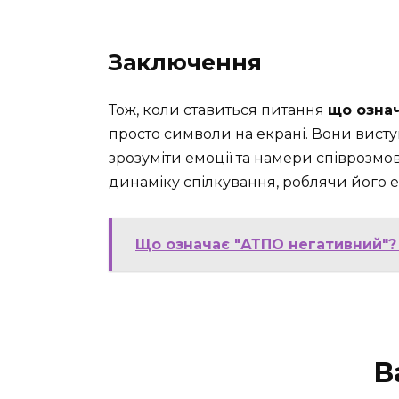
Заключення
Тож, коли ставиться питання
що озна
просто символи на екрані. Вони вист
зрозуміти емоції та намери співрозм
динаміку спілкування, роблячи його 
Що означає "АТПО негативний"?
В