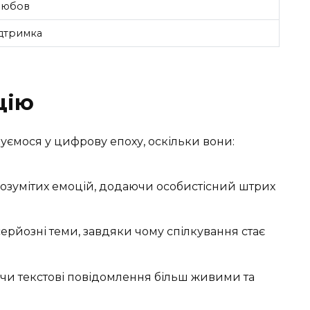
любов
ідтримка
цію
уємося у цифрову епоху, оскільки вони:
озумітих емоцій, додаючи особистісний штрих
 серйозні теми, завдяки чому спілкування стає
чи текстові повідомлення більш живими та