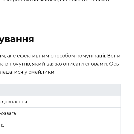
сування
м, але ефективним способом комунікації. Вони
р почуттів, який важко описати словами. Ось
вкладатися у смайлики:
 задоволення
розвага
ад