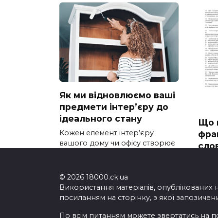
Як ми відновлюємо ваші
предмети інтер’єру до
ідеального стану
Що 
Кожен елемент інтер’єру
фра
вашого дому чи офісу створює
сло
дет
Що в
© 2026 18000.ck.ua
озна
Використання матеріалів, опублікованих 
посиланням на сторінку, з якої запозичен
По всім питанням можете звертатись на п