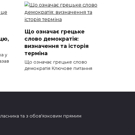
Що означає грецьке
цю,
слово демократія:
визначення та історія
терміна
а у
азав
Що означає грецьке слово
демократія Ключове питання
овласника та з обов'язковим прямим