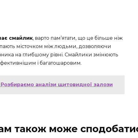
чає смайлик
, варто пам’ятати, що це більше ніж
упають місточком між людьми, дозволяючи
овника на глибшому рівні. Смайлики змінюють
ефективнішим і багатошаровим.
 Розбираємо аналізи щитовидної залози
ам також може сподобати