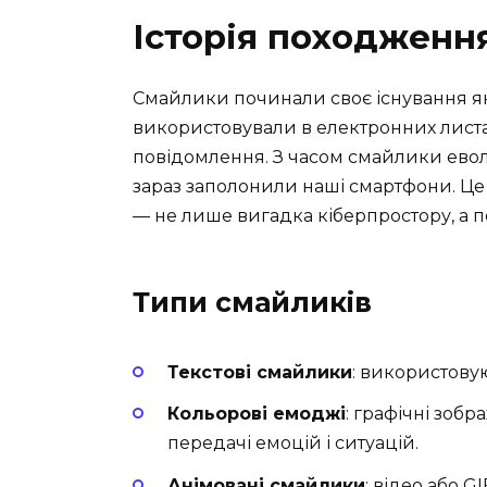
Історія походженн
Смайлики починали своє існування як про
використовували в електронних листах
повідомлення. З часом смайлики евол
зараз заполонили наші смартфони. Це
— не лише вигадка кіберпростору, а п
Типи смайликів
Текстові смайлики
: використовую
Кольорові емоджі
: графічні зоб
передачі емоцій і ситуацій.
Анімовані смайлики
: відео або 