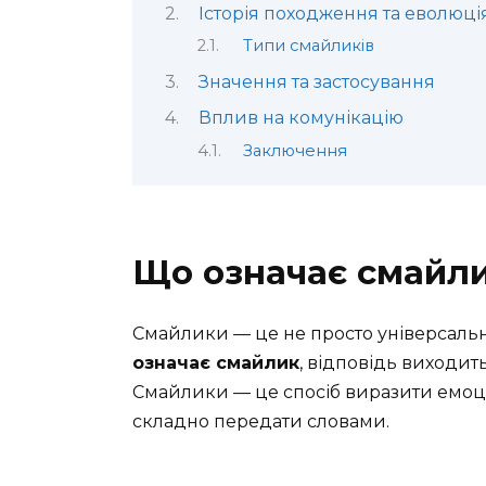
Історія походження та еволюці
Типи смайликів
Значення та застосування
Вплив на комунікацію
Заключення
Що означає смайл
Смайлики — це не просто універсальна
означає смайлик
, відповідь виходит
Смайлики — це спосіб виразити емоції,
складно передати словами.