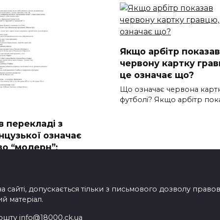
Якщо арбітр показав
червону картку грав
це означає що?
Що означає червона картк
футболі? Якщо арбітр пок
в перекладі з
нцузької означає
во “модерн”:
альний огляд
 перекладі з французької
чає слово модерн Термін “
на сайті, допускається тільки з письмового дозволу прав
ий матеріал.
ошту info@18000.ck.ua