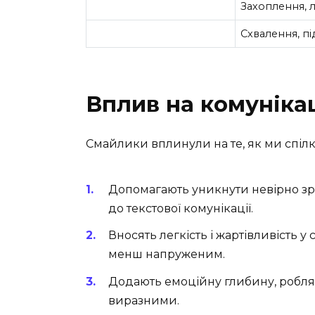
Захоплення, 
Схвалення, п
Вплив на комуніка
Смайлики вплинули на те, як ми спілк
Допомагають уникнути невірно зр
до текстової комунікації.
Вносять легкість і жартівливість у
менш напруженим.
Додають емоційну глибину, робля
виразними.