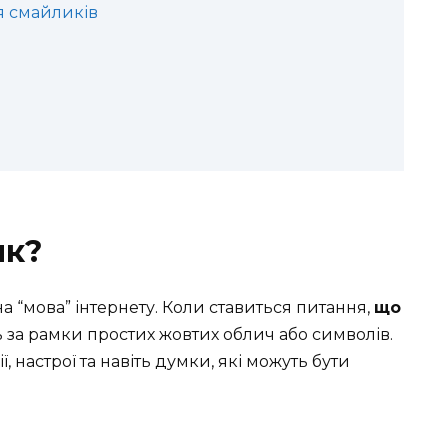
я смайликів
ик?
 “мова” інтернету. Коли ставиться питання,
що
ь за рамки простих жовтих облич або символів.
 настрої та навіть думки, які можуть бути