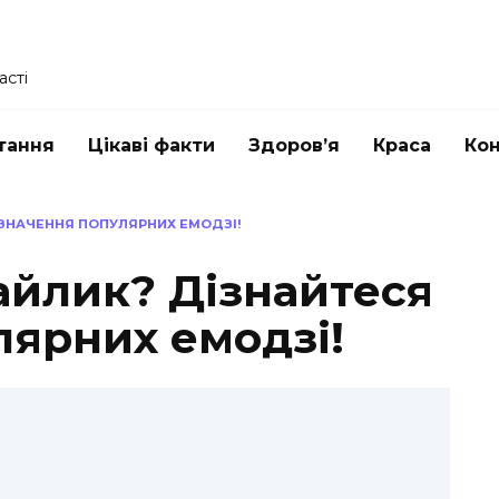
асті
тання
Цікаві факти
Здоров’я
Краса
Ко
ЗНАЧЕННЯ ПОПУЛЯРНИХ ЕМОДЗІ!
айлик? Дізнайтеся
лярних емодзі!