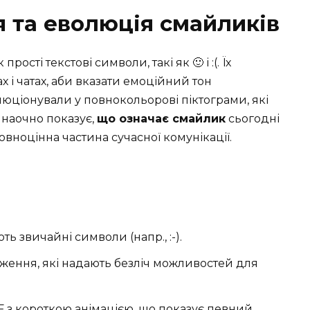
я та еволюція смайликів
сті текстові символи, такі як 🙂 і :(. Їх
 і чатах, аби вказати емоційний тон
юціонували у повнокольорові піктограми, які
 наочно показує,
що означає смайлик
сьогодні
овноцінна частина сучасної комунікації.
ть звичайні символи (напр., :-).
раження, які надають безліч можливостей для
GIF з короткою анімацією, що показує певний