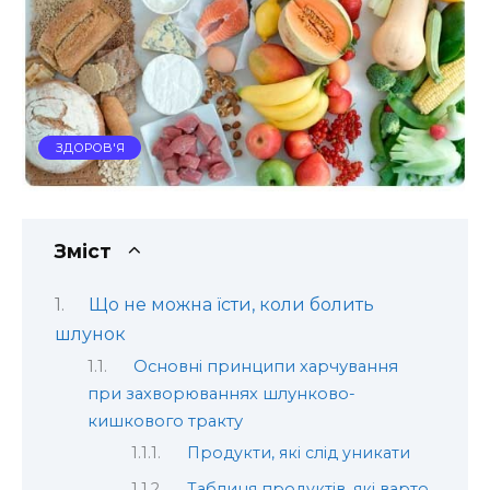
ЗДОРОВ'Я
Зміст
Що не можна їсти, коли болить
шлунок
Основні принципи харчування
при захворюваннях шлунково-
кишкового тракту
Продукти, які слід уникати
Таблиця продуктів, які варто