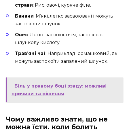
страви
: Рис, овочі, куряче філе.
Банани
: М’які, легко засвоювані і можуть
заспокоїти шлунок.
Овес
: Легко засвоюється, заспокоює
шлункову кислоту.
Трав’яні чаї
: Наприклад, ромашковий, які
можуть заспокоїти запалений шлунок.
Біль у правому боці ззаду: можливі
причини та рішення
Чому важливо знати, що не
можна їсти, коли болить