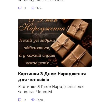
чоловіку Вітаю зі святом!
0
17к.
Картинки З Днем Народження
для чоловіків​
Картинки З Днем Народження для
чоловіків​ Чоловічі
0
9.5к.