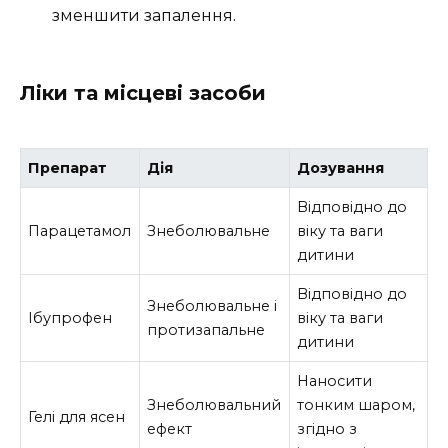
зменшити запалення.
Ліки та місцеві засоби
Препарат
Дія
Дозування
Відповідно до
Парацетамол
Знеболювальне
віку та ваги
дитини
Відповідно до
Знеболювальне і
Ібупрофен
віку та ваги
протизапальне
дитини
Наносити
Знеболювальний
тонким шаром,
Гелі для ясен
ефект
згідно з