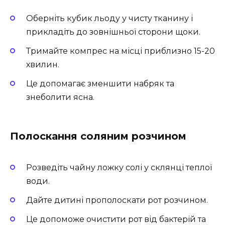
Оберніть кубик льоду у чисту тканину і
прикладіть до зовнішньої сторони щоки.
Тримайте компрес на місці приблизно 15-20
хвилин.
Це допомагає зменшити набряк та
знеболити ясна.
Полоскання соляним розчином
Розведіть чайну ложку солі у склянці теплої
води.
Дайте дитині прополоскати рот розчином.
Це допоможе очистити рот від бактерій та