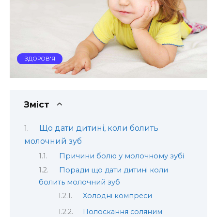
ЗДОРОВ'Я
Зміст
Що дати дитині, коли болить
молочний зуб
Причини болю у молочному зубі
Поради що дати дитині коли
болить молочний зуб
Холодні компреси
Полоскання соляним