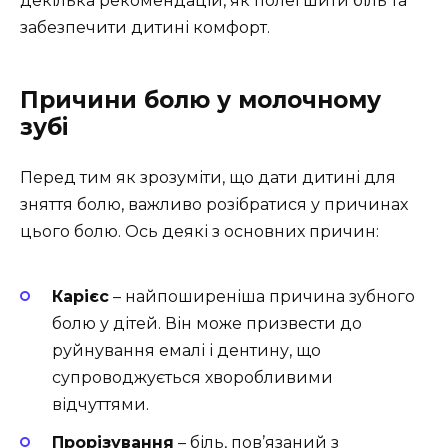
декілька рекомендацій, як полегшити біль та
забезпечити дитині комфорт.
Причини болю у молочному
зубі
Перед тим як зрозуміти, що дати дитині для
зняття болю, важливо розібратися у причинах
цього болю. Ось деякі з основних причин:
Карієс
– найпоширеніша причина зубного
болю у дітей. Він може призвести до
руйнування емалі і дентину, що
супроводжується хворобливими
відчуттями.
Прорізування
– біль, пов’язаний з