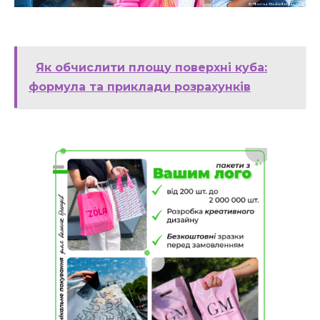
Як обчислити площу поверхні куба:
формула та приклади розрахунків