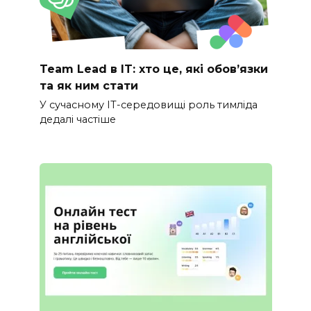
Team Lead в IT: хто це, які обов’язки
та як ним стати
У сучасному IT-середовищі роль тимліда
дедалі частіше