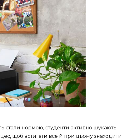
ість стали нормою, студенти активно шукають
цес, щоб встигати все й при цьому знаходити