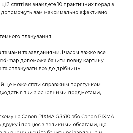
 цій статті ви знайдете 10 практичних порад з
кі допоможуть вам максимально ефективно
истемного планування
темами та завданнями, і часом важко все
mind-map допоможе бачити повну картину
и та спланувати все до дрібниць.
ей це може стати справжнім порятунком!
відходять гілки з основними предметами,
 схему на Canon PIXMA G3410 або Canon PIXMA
ь друку і працює з великими обсягами, що
 видному місці та бачити всі завдання й