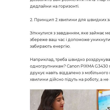
дедлайни на горизонті.
2. Принцип 2 хвилини для швидких 
Зіткнулися з завданням, яке займає м
збереже ваш час і допоможе уникнути 
забирають енергію.
Наприклад, треба швидко роздрукува
одногрупникам? Canon PIXMA G3430 п
друкує навіть віддалено з мобільного
хвилини дійсно підуть на роботу, а не 