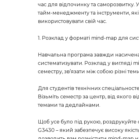
час для відпочинку та саморозвитку. У
тайм-менеджменту та інструменти, я
використовувати свій час.
1. Розклад у форматі mind-map для с
Навчальна програма завжди насичена 
систематизувати. Розклад у вигляді 
семестру, зв’язати між собою різні тем
Для студентів технічних спеціальност
Візьміть семестр за центр, від якого 
темами та дедлайнами.
Щоб усе було під рукою, роздрукуйте
G3430 – який забезпечує високу якіст
дозволить вам розмістити mind-map на