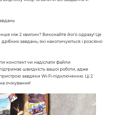
завдань
енше ніж 2 хвилин? Виконайте його одразу! Це
дрібних завдань, які накопичуються і розсіяно
ти конспект чи надіслати файли
ідтримає швидкість вашої роботи, адже
 пристрою завдяки Wi-Fi-підключенню. Ці 2
на очікування!