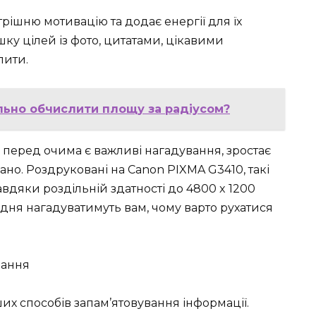
трішню мотивацію та додає енергії для їх
ку цілей із фото, цитатами, цікавими
лити.
льно обчислити площу за радіусом?
перед очима є важливі нагадування, зростає
ано. Роздруковані на Canon PIXMA G3410, такі
дяки роздільній здатності до 4800 x 1200
одня нагадуватимуть вам, чому варто рухатися
чання
х способів запам’ятовування інформації.