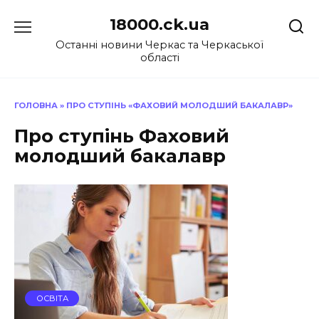
Перейти
18000.ck.ua
до
вмісту
Останні новини Черкас та Черкаської
області
ГОЛОВНА
»
ПРО СТУПІНЬ «ФАХОВИЙ МОЛОДШИЙ БАКАЛАВР»
Про ступінь Фаховий
молодший бакалавр
ОСВІТА