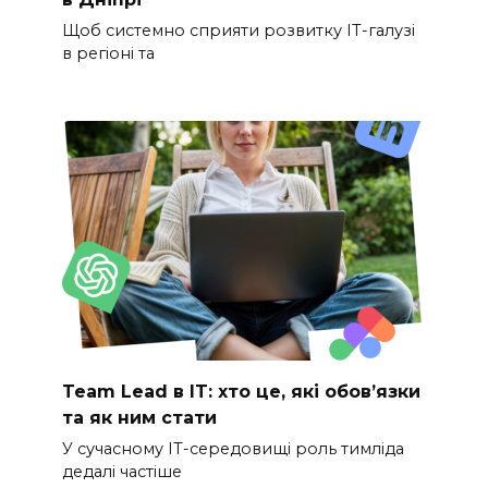
Щоб системно сприяти розвитку ІТ-галузі
в регіоні та
Team Lead в IT: хто це, які обов’язки
та як ним стати
У сучасному IT-середовищі роль тимліда
дедалі частіше