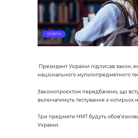
ОСВІТА
Президент України підписав закон, 
національного мультипредметного тест
Законопроєктом передбачено, що вст
включатимуть тестування з чотирьох 
Три предмети НМТ будуть обовʼязковим
України.