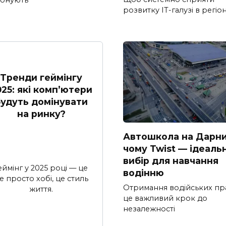
розвитку ІТ-галузі в регіон
Тренди геймінгу
025: які комп’ютери
удуть домінувати
на ринку?
Автошкола на Дарни
чому Twist — ідеаль
вибір для навчання
еймінг у 2025 році — це
водінню
е просто хобі, це стиль
Отримання водійських пр
життя.
це важливий крок до
незалежності