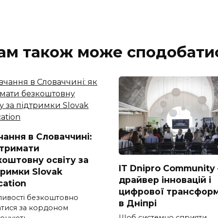
ам також може сподобати
чання в Словаччині:
отримати
коштовну освіту за
IT Dnipro Community
тримки Slovak
драйвер інновацій і
cation
цифрової трансформ
ивості безкоштовно
в Дніпрі
атися за кордоном
Щоб системно сприяти
онують