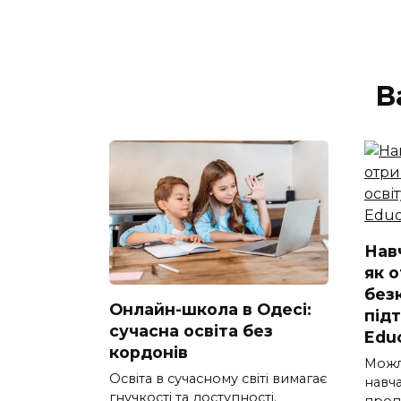
В
Нав
як 
без
Онлайн-школа в Одесі:
під
сучасна освіта без
Edu
кордонів
Можл
Освіта в сучасному світі вимагає
навч
гнучкості та доступності.
проп