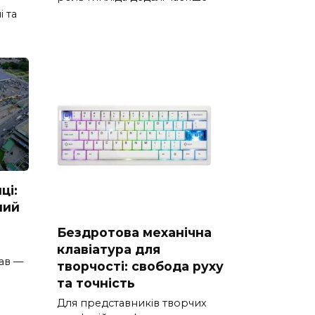
і та
ці:
ний
Бездротова механічна
клавіатура для
ав —
творчості: свобода руху
та точність
Для представників творчих