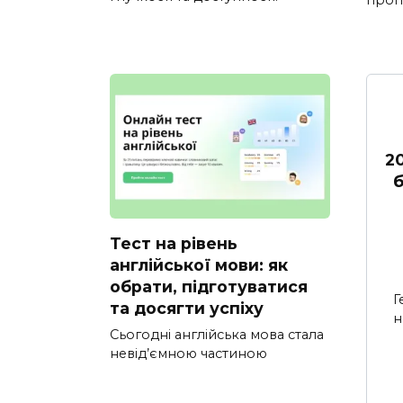
2
б
Тест на рівень
англійської мови: як
обрати, підготуватися
Г
та досягти успіху
н
Сьогодні англійська мова стала
невід’ємною частиною