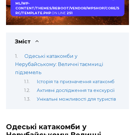
ML/WP-
CONTENT/THEMES/REBOOT/VENDOR/WPSHOP/CORE/S
RC/TEMPLATE.PHP
ON LINE
251
Зміст
Одеські катакомби у
Нерубайському: Величні таємниці
підземель
Історія та призначення катакомб
Активні дослідження та екскурсії
Унікальні можливості для туристів
Одеські катакомби у
Нерубайському: Величні