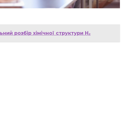
ий розбір хімічної структури H₂