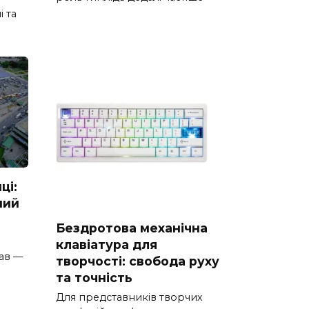
і та
ці:
ний
Бездротова механічна
клавіатура для
ав —
творчості: свобода руху
та точність
Для представників творчих