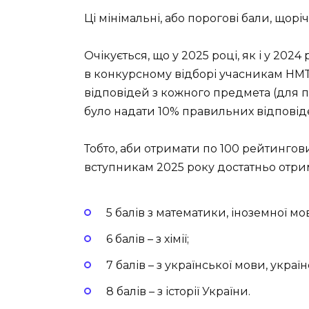
Ці мінімальні, або порогові бали, щорі
Очікується, що у 2025 році, як і у 202
в конкурсному відборі учасникам НМТ
відповідей з кожного предмета (для п
було надати 10% правильних відповіде
Тобто, аби отримати по 100 рейтингов
вступникам 2025 року достатньо отри
5 балів з математики, іноземної мо
6 балів – з хімії;
7 балів – з української мови, українс
8 балів – з історії України.