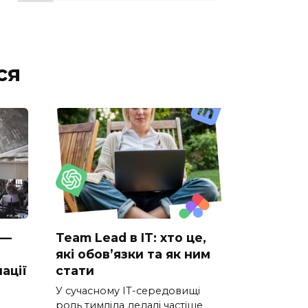
ся
 —
Team Lead в IT: хто це,
які обов’язки та як ним
ації
стати
У сучасному IT-середовищі
роль тимліда дедалі частіше