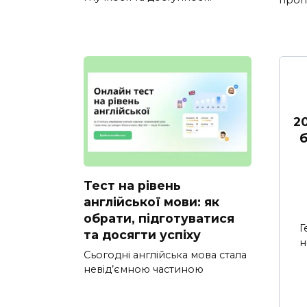
2
б
Тест на рівень
англійської мови: як
обрати, підготуватися
Г
та досягти успіху
н
Сьогодні англійська мова стала
невід’ємною частиною