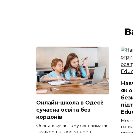
В
Нав
як 
без
Онлайн-школа в Одесі:
під
сучасна освіта без
Edu
кордонів
Можл
Освіта в сучасному світі вимагає
навч
гнучкості та доступності.
проп