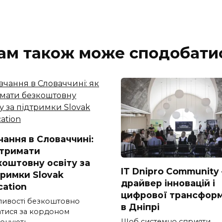
ам також може сподобати
чання в Словаччині:
отримати
коштовну освіту за
IT Dnipro Community
тримки Slovak
драйвер інновацій і
cation
цифрової трансформ
ивості безкоштовно
в Дніпрі
атися за кордоном
Щоб системно сприяти
онують