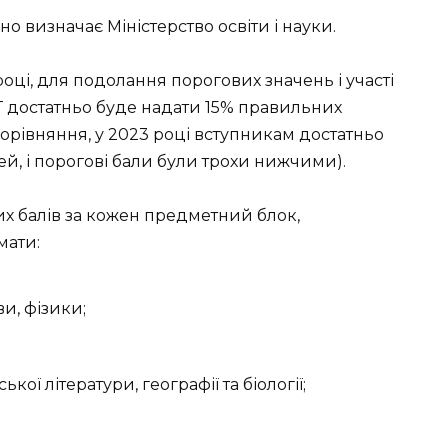
чно визначає Міністерство освіти і науки.
4 році, для подолання порогових значень і участі
 достатньо буде надати 15% правильних
орівняння, у 2023 році вступникам достатньо
й, і порогові бали були трохи нижчими).
их балів за кожен предметний блок,
мати:
ви, фізики;
ької літератури, географії та біології;