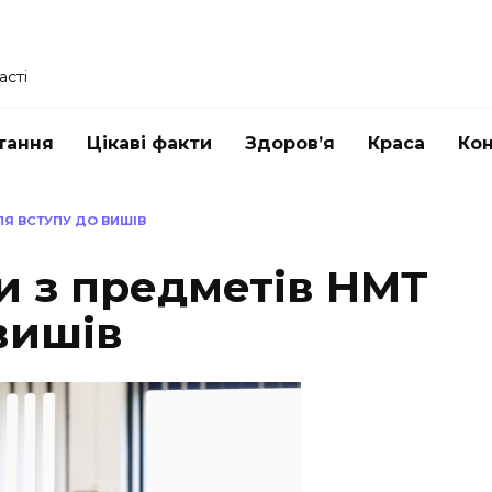
асті
тання
Цікаві факти
Здоров’я
Краса
Ко
ЛЯ ВСТУПУ ДО ВИШІВ
и з предметів НМТ
вишів