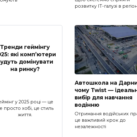
розвитку ІТ-галузі в регіон
Тренди геймінгу
025: які комп’ютери
удуть домінувати
на ринку?
Автошкола на Дарни
чому Twist — ідеаль
вибір для навчання
еймінг у 2025 році — це
водінню
е просто хобі, це стиль
Отримання водійських пр
життя.
це важливий крок до
незалежності