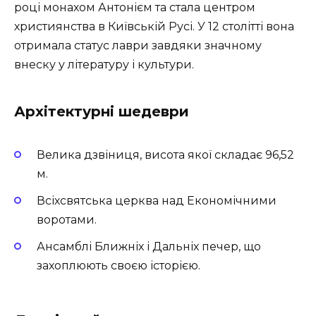
році монахом Антонієм та стала центром
християнства в Київській Русі. У 12 столітті вона
отримала статус лаври завдяки значному
внеску у літературу і культури.
Архітектурні шедеври
Велика дзвіниця, висота якої складає 96,52
м.
Всіхсвятська церква над Економічними
воротами.
Ансамблі Ближніх і Дальніх печер, що
захоплюють своєю історією.