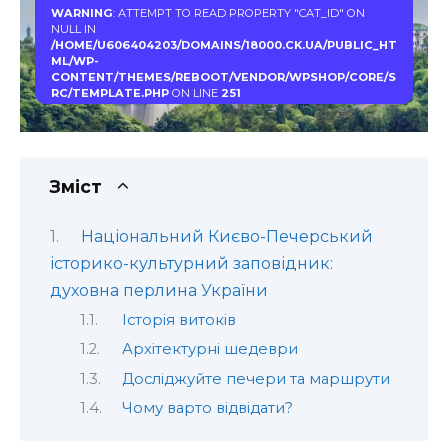
WARNING
: ATTEMPT TO READ PROPERTY "CAT_ID" ON
NULL IN
/HOME/U606404203/DOMAINS/18000.CK.UA/PUBLIC_HT
ML/WP-
CONTENT/THEMES/REBOOT/VENDOR/WPSHOP/CORE/S
RC/TEMPLATE.PHP
ON LINE
251
Зміст
Національний Києво-Печерський
історико-культурний заповідник:
духовна перлина України
Історія витоків
Архітектурні шедеври
Досліджуйте печери та маршрути
Чому варто відвідати?