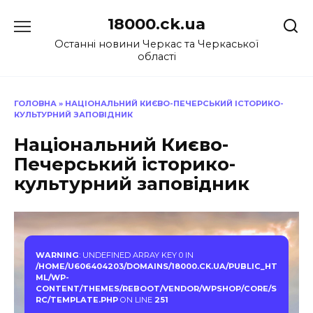
Перейти
18000.ck.ua
до
вмісту
Останні новини Черкас та Черкаської
області
ГОЛОВНА
»
НАЦІОНАЛЬНИЙ КИЄВО-ПЕЧЕРСЬКИЙ ІСТОРИКО-
КУЛЬТУРНИЙ ЗАПОВІДНИК
Національний Києво-
Печерський історико-
культурний заповідник
WARNING
: UNDEFINED ARRAY KEY 0 IN
/HOME/U606404203/DOMAINS/18000.CK.UA/PUBLIC_HT
ML/WP-
CONTENT/THEMES/REBOOT/VENDOR/WPSHOP/CORE/S
RC/TEMPLATE.PHP
ON LINE
251