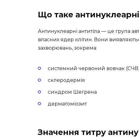
Що таке антинуклеарні
Антинуклеарні антитіла — це група ав
власних ядер клітин. Вони виявляються
захворювань, зокрема:
системний червоний вовчак (СЧВ
склеродермія
синдром Шегрена
дерматоміозит
Значення титру антину