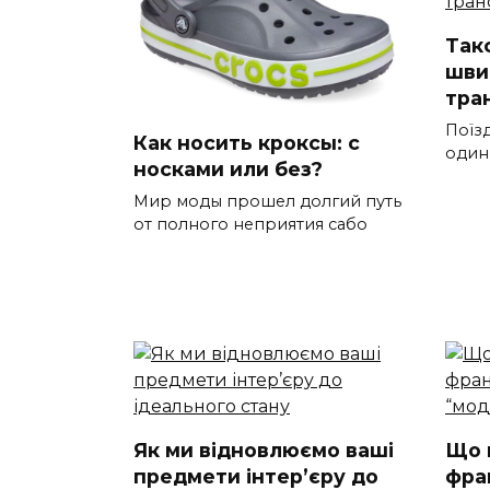
Такс
шви
тра
Поїз
Как носить кроксы: с
один
носками или без?
Мир моды прошел долгий путь
от полного неприятия сабо
Як ми відновлюємо ваші
Що 
предмети інтер’єру до
фра