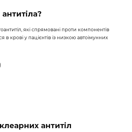
 антитіла?
тоантитіл, які спрямовані проти компонентів
 в крові у пацієнтів із низкою автоімунних
)
клеарних антитіл