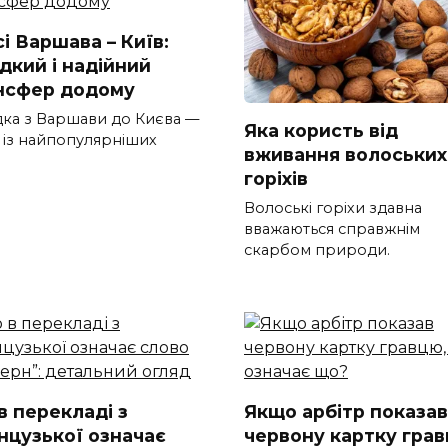
і Варшава – Київ:
дкий і надійний
нсфер додому
дка з Варшави до Києва —
Яка користь від
 із найпопулярніших
вживання волоських
горіхів
Волоські горіхи здавна
вважаються справжнім
скарбом природи.
в перекладі з
Якщо арбітр показав
нцузької означає
червону картку грав