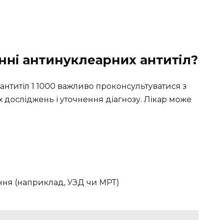
ні антинуклеарних антитіл?
нтитіл 1 1000 важливо проконсультуватися з
досліджень і уточнення діагнозу. Лікар може
ння (наприклад, УЗД чи МРТ)