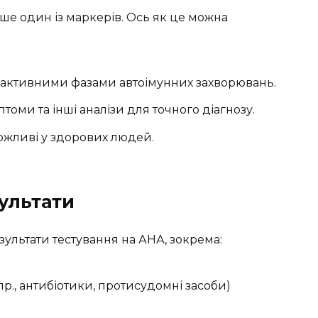
ише один із маркерів. Ось як це можна
з активними фазами автоімунних захворювань.
томи та інші аналізи для точного діагнозу.
жливі у здорових людей.
ультати
ультати тестування на АНА, зокрема:
., антибіотики, протисудомні засоби)