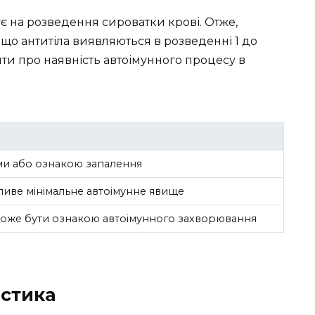
є на розведення сироватки крові. Отже,
, що антитіла виявляються в розведенні 1 до
ти про наявність автоімунного процесу в
ми або ознакою запалення
иве мінімальне автоімунне явище
може бути ознакою автоімунного захворювання
остика