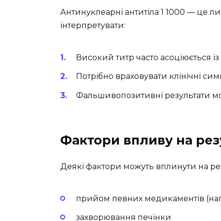
Антинуклеарні антитіла 1 1000 — це л
інтерпретувати:
Високий титр часто асоціюється і
Потрібно враховувати клінічні симп
Фальшивопозитивні результати мо
Фактори впливу на рез
Деякі фактори можуть вплинути на рез
прийом певних медикаментів (напр
захворювання печінки