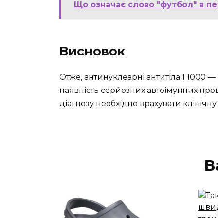
Що означає слово "футбол" в пе
Висновок
Отже, антинуклеарні антитіла 1 1000 
наявність серйозних автоімунних проц
діагнозу необхідно врахувати клінічн
В