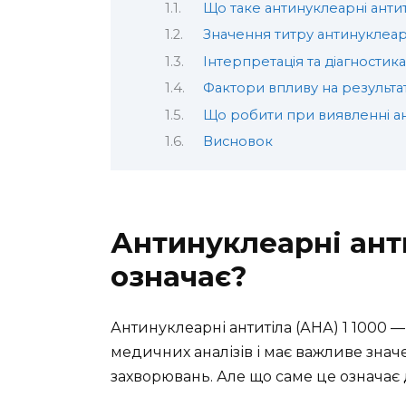
Що таке антинуклеарні антит
Значення титру антинуклеар
Інтерпретація та діагностика
Фактори впливу на результа
Що робити при виявленні ан
Висновок
Антинуклеарні анти
означає?
Антинуклеарні антитіла (АНА) 1 1000 —
медичних аналізів і має важливе зна
захворювань. Але що саме це означає д