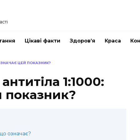
асті
тання
Цікаві факти
Здоров’я
Краса
Ко
 ОЗНАЧАЄ ЦЕЙ ПОКАЗНИК?
антитіла 1:1000:
й показник?
 що означає?