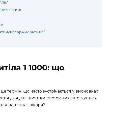
іла?
них антитіл
ти
тинуклеарних антитіл?
тіла 1 1000: що
 це термін, що часто зустрічається у висновках
чення для діагностики системних автоімунних
ля пацієнта і лікаря?