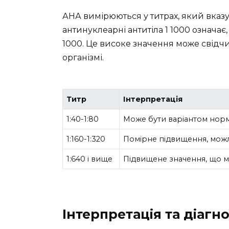
АНА вимірюються у титрах, який вказу
антинуклеарні антитіла 1 1000 означає
1000. Це високе значення може свідчи
організмі.
Титр
Інтерпретація
1:40-1:80
Може бути варіантом нор
1:160-1:320
Помірне підвищення, можл
1:640 і вище
Підвищене значення, що 
Інтерпретація та діагн