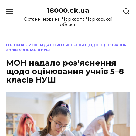
Перейти
18000.ck.ua
до
вмісту
Останні новини Черкас та Черкаської
області
ГОЛОВНА
»
МОН НАДАЛО РОЗ’ЯСНЕННЯ ЩОДО ОЦІНЮВАННЯ
УЧНІВ 5–8 КЛАСІВ НУШ
МОН надало роз’яснення
щодо оцінювання учнів 5–8
класів НУШ