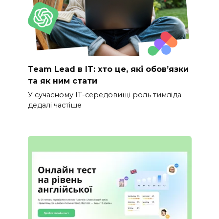
Team Lead в IT: хто це, які обов’язки
та як ним стати
У сучасному IT-середовищі роль тимліда
дедалі частіше