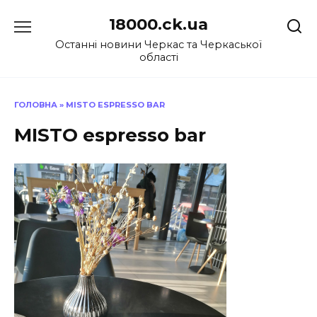
Перейти
18000.ck.ua
до
вмісту
Останні новини Черкас та Черкаської
області
ГОЛОВНА
»
MISTO ESPRESSO BAR
MISTO espresso bar