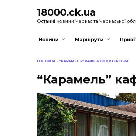
Перейти
18000.ck.ua
до
вмісту
Останні новини Черкас та Черкаської обл
Новини
Маршрути
Приві
ГОЛОВНА
»
“КАРАМЕЛЬ” КАФЕ-КОНДИТЕРСЬКА
“Карамель” ка