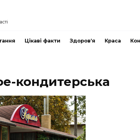
асті
тання
Цікаві факти
Здоров’я
Краса
Ко
фе-кондитерська