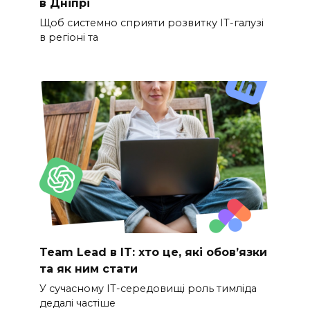
в Дніпрі
Щоб системно сприяти розвитку ІТ-галузі
в регіоні та
Team Lead в IT: хто це, які обов’язки
та як ним стати
У сучасному IT-середовищі роль тимліда
дедалі частіше