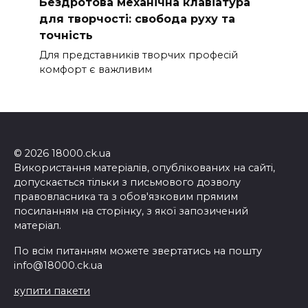
Бездротова механічна клавіатура
для творчості: свобода руху та
точність
Для представників творчих професій
комфорт є важливим
© 2026 18000.ck.ua
Використання матеріалів, опублікованих на сайті,
допускається тільки з письмового дозволу
правовласника та з обов'язковим прямим
посиланням на сторінку, з якої запозичений
матеріал.
По всім питанням можете звертатись на пошту
info@18000.ck.ua
купити пакети