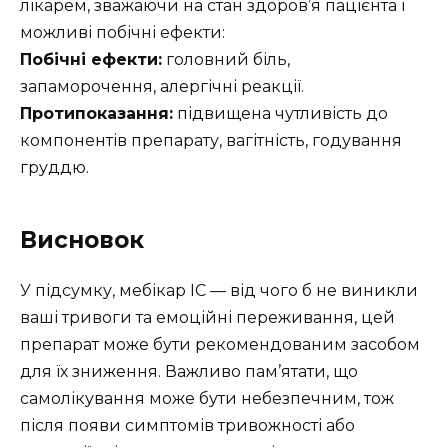
лікарем, зважаючи на стан здоров’я пацієнта і
можливі побічні ефекти:
Побічні ефекти:
головний біль,
запаморочення, алергічні реакції.
Протипоказання:
підвищена чутливість до
компонентів препарату, вагітність, годування
груддю.
Висновок
У підсумку, мебікар ІС — від чого б не виникли
ваші тривоги та емоційні переживання, цей
препарат може бути рекомендованим засобом
для їх зниження. Важливо пам’ятати, що
самолікування може бути небезпечним, тож
після появи симптомів тривожності або