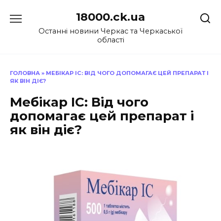
Перейти
18000.ck.ua
до
вмісту
Останні новини Черкас та Черкаської
області
ГОЛОВНА
»
МЕБІКАР ІС: ВІД ЧОГО ДОПОМАГАЄ ЦЕЙ ПРЕПАРАТ І
ЯК ВІН ДІЄ?
Мебікар ІС: Від чого
допомагає цей препарат і
як він діє?