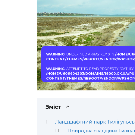
WARNING
: UNDEFINED ARRAY KEY 0 IN
/HOME/U6
CONTENT/THEMES/REBOOT/VENDOR/WPSHOP/
WARNING
: ATTEMPT TO READ PROPERTY "CAT_ID"
/HOME/U606404203/DOMAINS/18000.CK.UA/P
CONTENT/THEMES/REBOOT/VENDOR/WPSHOP/
Зміст
Ландшафтний парк Тилігульсь
Природна спадщина Tилігул