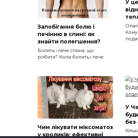
У ц
від
теп
Опал
Запобігання болю і
Кому
печінню в спині: як
пода
знайти полегшення?
Болить і пече спина: що
робити? Коли болить і пече
У Ч
буд
без
Чим лікувати міксоматоз
Кільк
у кроликів: ефективні
зали