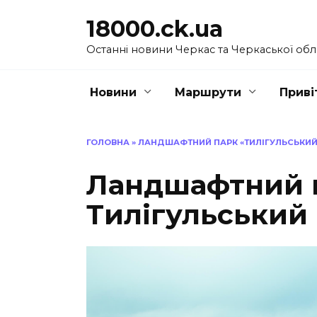
Перейти
18000.ck.ua
до
вмісту
Останні новини Черкас та Черкаської обл
Новини
Маршрути
Приві
ГОЛОВНА
»
ЛАНДШАФТНИЙ ПАРК «ТИЛІГУЛЬСЬКИ
Ландшафтний 
Тилігульський