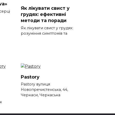
va»
Як лікувати свист у
 серці
грудях: ефективні
методи та поради
Як лікувати свист у грудях:
розуміння симптомів та
Pastory
а
Pastory вулиця
Новопречистенська, 44,
Черкаси, Черкаська
к