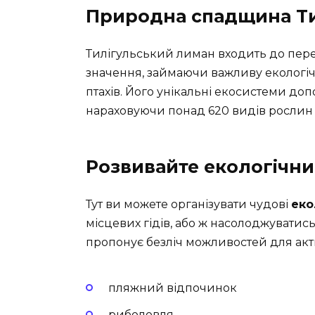
Природна спадщина Tи
Тилігульський лиман входить до пере
значення, займаючи важливу екологіч
птахів. Його унікальні екосистеми доп
нараховуючи понад 620 видів рослин т
Розвивайте екологічни
Тут ви можете організувати чудові
еко
місцевих гідів, або ж насолоджуватис
пропонує безліч можливостей для акт
пляжний відпочинок
риболовля