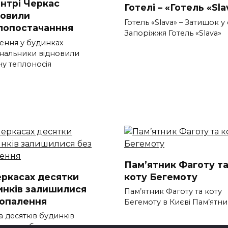
ентрі Черкас
Готелі – «Готель «Sla
новили
Готель «Slava» – Затишок у
лопостачанння
Запоріжжя Готель «Slava»
ення у будинках
нальники відновили
чу теплоносія
Пам’ятник Фаготу т
еркасах десятки
коту Бегемоту
инків залишилися
Пам’ятник Фаготу та коту
 опалення
Бегемоту в Києві Пам’ятни
а десятків будинків
шилися без