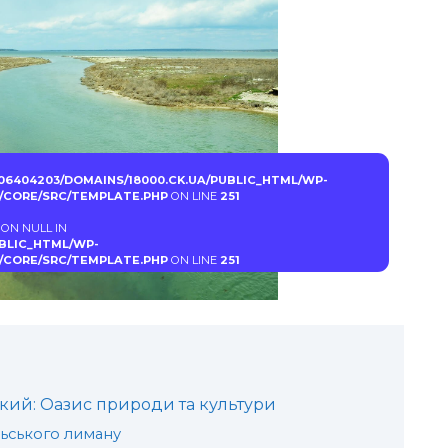
06404203/DOMAINS/18000.CK.UA/PUBLIC_HTML/WP-
CORE/SRC/TEMPLATE.PHP
ON LINE
251
 ON NULL IN
UBLIC_HTML/WP-
CORE/SRC/TEMPLATE.PHP
ON LINE
251
кий: Оазис природи та культури
ьського лиману