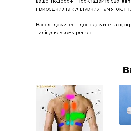
вашої подорожі. Прокладайте свої
авт
природних та культурних пам’яток, і 
Насолоджуйтесь, досліджуйте та відкр
Тилігульському регіоні!
В