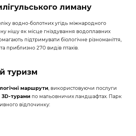
лігульського лиману
ліку водно-болотних угідь міжнародного
ну нішу як місце гніздування водоплавних
омагають підтримувати біологічне різноманіття,
а приблизно 270 видів птахів.
й туризм
логічні маршрути
, використовуючи послуги
ь
3D-турами
по мальовничих ландшафтах. Парк
ивного відпочинку: