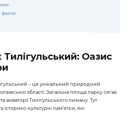
ризм
і факти
Тилігульський: Оазис
ри
ігульський – це унікальний природний
лаївської області
. Загальна площа парку сягає
та акваторії
Тилігульського лиману
. Тут
а історико-культурні пам’ятки, які