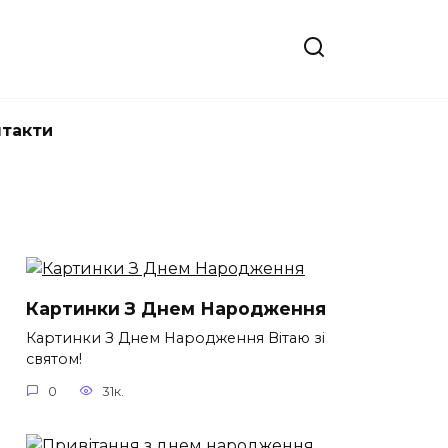
нтакти
Картинки З Днем Народження
Картинки З Днем Народження Вітаю зі
святом!
0
31к.