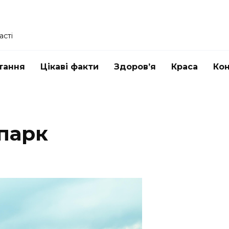
асті
тання
Цікаві факти
Здоров’я
Краса
Ко
Й
парк