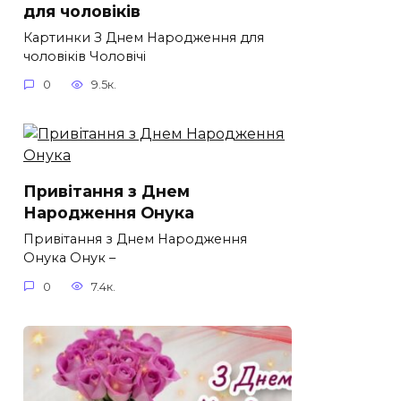
для чоловіків​
Картинки З Днем Народження для
чоловіків​ Чоловічі
0
9.5к.
Привітання з Днем
Народження Онука
Привітання з Днем Народження
Онука Онук –
0
7.4к.