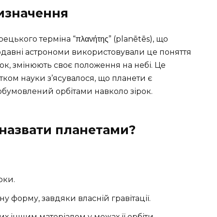
визначення
ецького терміна “πλανήτης” (planētēs), що
одавні астрономи використовували це поняття
ірок, змінюють своє положення на небі. Це
тком науки з’ясувалося, що планети є
обумовлений орбітами навколо зірок.
 назвати планетами?
рки.
 форму, завдяки власній гравітації.
х іншим матеріалом у межах її орбіти.