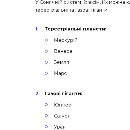
У Сонячній системі їх вісім, і їх можна
терестріальні та газові гіганти.
Терестріальні планети:
Меркурій
Венера
Земля
Марс
Газові гіганти:
Юпітер
Сатурн
Уран