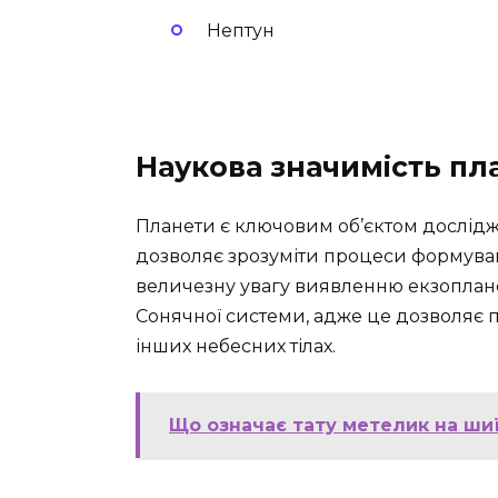
Нептун
Наукова значимість пл
Планети є ключовим об’єктом дослідж
дозволяє зрозуміти процеси формуван
величезну увагу виявленню екзоплане
Сонячної системи, адже це дозволяє 
інших небесних тілах.
Що означає тату метелик на шиї