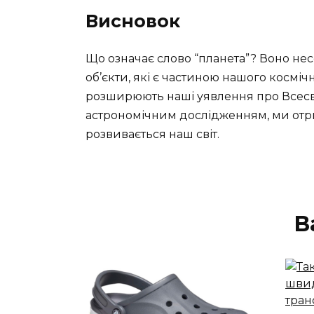
Висновок
Що означає слово “планета”? Воно несе
об’єкти, які є частиною нашого космі
розширюють наші уявлення про Всесві
астрономічним дослідженням, ми отри
розвивається наш світ.
В