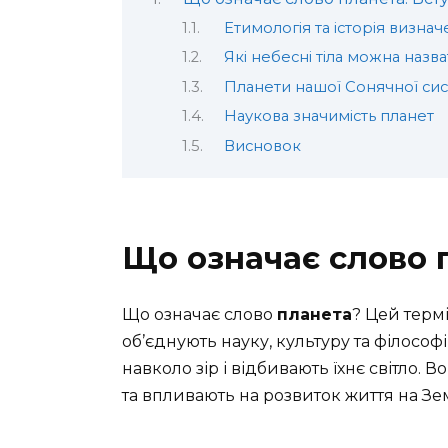
Етимологія та історія визна
Які небесні тіла можна назв
Планети нашої Сонячної си
Наукова значимість планет
Висновок
Що означає слово 
Що означає слово
планета
? Цей термі
об’єднують науку, культуру та філософі
навколо зір і відбивають їхнє світло. 
та впливають на розвиток життя на Зем