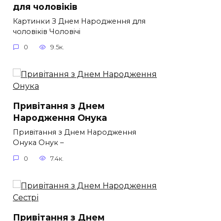
для чоловіків​
Картинки З Днем Народження для
чоловіків​ Чоловічі
0
9.5к.
Привітання з Днем
Народження Онука
Привітання з Днем Народження
Онука Онук –
0
7.4к.
Привітання з Днем