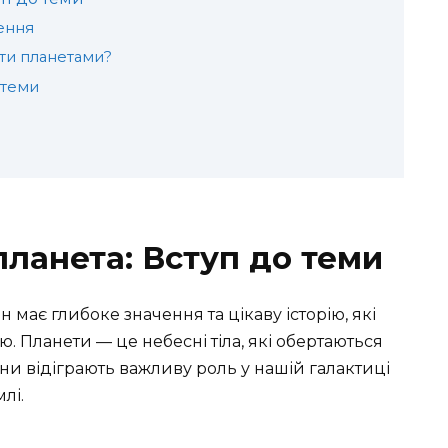
чення
ати планетами?
стеми
планета: Вступ до теми
н має глибоке значення та цікаву історію, які
ю. Планети — це небесні тіла, які обертаються
Вони відіграють важливу роль у нашій галактиці
лі.