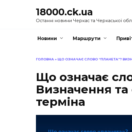
Перейти
18000.ck.ua
до
вмісту
Останні новини Черкас та Черкаської обл
Новини
Маршрути
Приві
ГОЛОВНА
»
ЩО ОЗНАЧАЄ СЛОВО “ПЛАНЕТА”? ВИЗН
Що означає сло
Визначення та
терміна