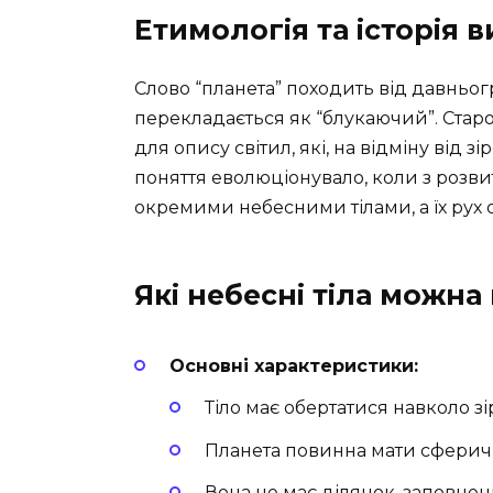
Етимологія та історія 
Слово “планета” походить від давньогр
перекладається як “блукаючий”. Стар
для опису світил, які, на відміну від з
поняття еволюціонувало, коли з розви
окремими небесними тілами, а їх рух 
Які небесні тіла можна
Основні характеристики:
Тіло має обертатися навколо зі
Планета повинна мати сферичну
Вона не має ділянок, заповнени