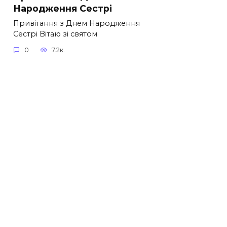
Народження Сестрі
Привітання з Днем Народження
Сестрі Вітаю зі святом
0
7.2к.